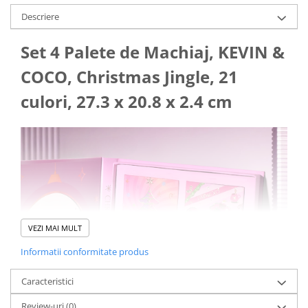
Pistoale cu apa
Descriere
Articole pentru Copii
Articole Diverse copii
Set 4 Palete de Machiaj, KEVIN &
Articole diverse pentru copii
COCO, Christmas Jingle, 21
Covorase de joaca
culori, 27.3 x 20.8 x 2.4 cm
Genti, Portofele, Penare
Ingrijire Unghii
Jucarii Creative
Jucarii pentru copii
Jucarii si Jocuri
Jucarii si Jocuri
VEZI MAI MULT
Markere si Set Desen
Informatii conformitate produs
Markere si Set Desen
Scaune de masa bebe
Caracteristici
Articole Petrecere
Review-uri
(0)