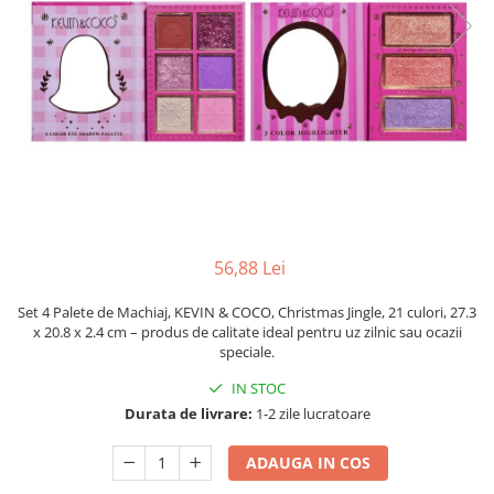
Pahare, Sticle si Cani
Ustensile pentru Bucătărie
Ustensile pentru Bucătărie
Veselă pentru Masă
Articole pentru Casa si Curatenie
Accesorii Ingrijire Casa
Cutii depozitare
Diverse Casa
Incalzire si climatizare
56,88 Lei
Lumanari
Maturi, Perii, Mopuri si Galeti
Set 4 Palete de Machiaj, KEVIN & COCO, Christmas Jingle, 21 culori, 27.3
Perne Voiaj, Paturi si Textile
x 20.8 x 2.4 cm – produs de calitate ideal pentru uz zilnic sau ocazii
speciale.
Produse ingrijire incaltaminte
Radiatoare si Seminee electrice
IN STOC
Steaguri
Durata de livrare:
1-2 zile lucratoare
Tapet 3D Autoadeziv
ADAUGA IN COS
Umidificatoare