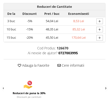
Uscatoare si Standere Haine
Reduceri de Cantitate
Articole pentru Gradina si Bricolaj
De la
Discount
Pret
/ buc
Economisesti
Articole pentru Iluminat
+
3
buc
-5%
54,04 Lei
8,53 Lei
Corpuri de iluminat
+
Lampi de veghe
10
buc
-15%
48,35 Lei
85,32 Lei
Articole si, Echipamente pentru
+
15
buc
-20%
45,50 Lei
170,64 Lei
Transport şi Ridicat
Pelerine, Umbrele si Accesorii
Cod Produs:
126670
Ai nevoie de ajutor?
0727003995
Videoproiectoare
Accesorii Auto
Adauga la Favorite
Cere informatii
Accesorii Auto
Kit-uri Siguranţă Auto
Suporti auto
Accesorii biciclete
Reduceri de pana la 30%
Discount pe cantitati
Ochelari de Protecţie
Articole de plaja