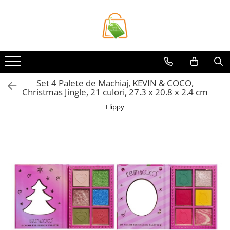
Toate Produsele
Casa si Bricolaj
Accesorii Birou si Consumabile
Set 4 Palete de Machiaj, KEVIN & COCO,
Articole pentru Animale
Christmas Jingle, 21 culori, 27.3 x 20.8 x 2.4 cm
Articole pentru baie
Flippy
Articole pentru Bucatarie
Accesorii Bucătărie
Dozatoare Condimente
Forme cuburi de gheata
Genti Termoizolante Mancare
Organizatoare si Depozitare
Bucatarie
Organizatoare si Depozitare
Bucatarie