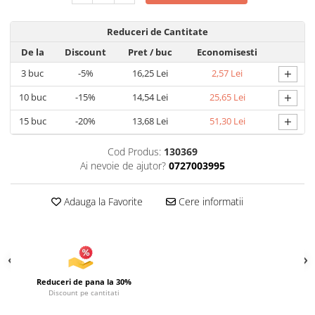
Articole pentru Iluminat
Reduceri de Cantitate
Corpuri de iluminat
De la
Discount
Pret
/ buc
Economisesti
Lampi de veghe
+
3
buc
-5%
16,25 Lei
2,57 Lei
Articole si, Echipamente pentru
Transport şi Ridicat
+
10
buc
-15%
14,54 Lei
25,65 Lei
Pelerine, Umbrele si Accesorii
+
15
buc
-20%
13,68 Lei
51,30 Lei
Videoproiectoare
Cod Produs:
130369
Ai nevoie de ajutor?
0727003995
Adauga la Favorite
Cere informatii
Reduceri de pana la 30%
Discount pe cantitati