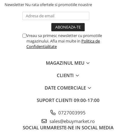
Bureții pot fi utilizați atât uscați, pentru o acoperire
Newsletter
Nu rata ofertele si promotiile noastre
ușoara, cât și umezi, pentru o aplicare mai uniforma și
naturala.
Vreau sa primesc newsletter cu promotiile
magazinului. Afla mai multe in
Politica de
Material de Calitate:
Confidentialitate
Fabricat din burete de înalta calitate, fiecare burete este
MAGAZINUL MEU
moale și delicat pe piele, oferind un confort maxim în
timpul aplicarii machiajului.
CLIENTI
DATE COMERCIALE
SUPORT CLIENTI
09:00-17:00
Forme și Dimensiuni Variate:
0727003995
Rotund (5 x 5 cm, grosime 9 mm):
Ideal pentru fața și
sales@ebuymarket.ro
frunte, pentru o aplicare uniforma pe suprafețe mari.
SOCIAL
URMARESTE-NE IN SOCIAL MEDIA
Picatura (5.3 x 5.5 cm, grosime 9 mm):
Perfect pentru