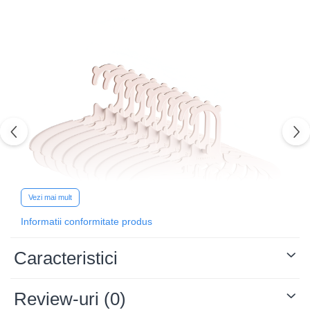
Vezi mai mult
Informatii conformitate produs
Caracteristici
Review-uri
(0)
Descriere: