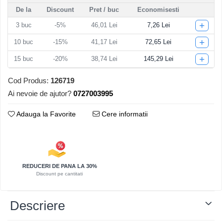
De la
Discount
Pret
/ buc
Economisesti
Articole pentru Iluminat
+
3
buc
-5%
46,01 Lei
7,26 Lei
Corpuri de iluminat
Lampi de veghe
+
10
buc
-15%
41,17 Lei
72,65 Lei
Articole si, Echipamente pentru
+
15
buc
-20%
38,74 Lei
145,29 Lei
Transport şi Ridicat
Pelerine, Umbrele si Accesorii
Cod Produs:
126719
Ai nevoie de ajutor?
0727003995
Videoproiectoare
Adauga la Favorite
Cere informatii
REDUCERI DE PANA LA 30%
Discount pe cantitati
Descriere