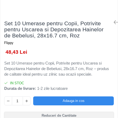
Kendama Rubber Grip V3 Cupe
Baloane Latex
Ustensile pentru Bucătărie
Iluminat Festiv
Mari
Baloane si Accesorii Absolvire
Veselă pentru Masă
Instalatii de Craciun
Kendama Silken V3 King Size
Articole pentru Casa si Curatenie
Baloane si Accesorii Halloween
Liniar / Sir
Set 10 Umerase pentru Copii, Potrivite
Kendama Super Sticky V2 Cupe
Accesorii Ingrijire Casa
Banda adeziva
pentru Uscarea si Depozitarea Hainelor
Mari
Ornamente Brad
Cutii depozitare
de Bebelusi, 28x16.7 cm, Roz
Confetti
Suport Decorativ Lumanare
Diverse Casa
Flippy
Costume si Deghizare
Incalzire si climatizare
48,43 Lei
Fete Masa si Perdele Franjurate
Lumanari
Lumanari si Toppere
Maturi, Perii, Mopuri si Galeti
Set 10 Umerase pentru Copii, Potrivite pentru Uscarea si
Depozitarea Hainelor de Bebelusi, 28x16.7 cm, Roz – produs
Perne Voiaj, Paturi si Textile
Pompe Baloane
de calitate ideal pentru uz zilnic sau ocazii speciale.
Produse ingrijire incaltaminte
Seturi si Arcade Baloane
Radiatoare si Seminee electrice
IN STOC
Tematica Nunta
Durata de livrare:
1-2 zile lucratoare
Steaguri
Tapet 3D Autoadeziv
Adauga in cos
Umidificatoare
Uscatoare si Standere Haine
Reduceri de Cantitate
Articole pentru Gradina si Bricolaj