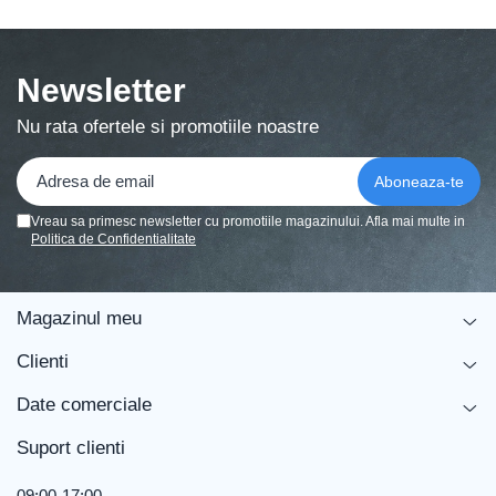
Newsletter
Nu rata ofertele si promotiile noastre
Caracteristici:
- confectionate din material textil;
Vreau sa primesc newsletter cu promotiile magazinului. Afla mai multe in
Politica de Confidentialitate
- dimensiuni ajustabile 18 x 23 cm;
- set doua bucati;
Magazinul meu
- culori rosu, galben si albastru.
Clienti
Date comerciale
Suport clienti
09:00-17:00