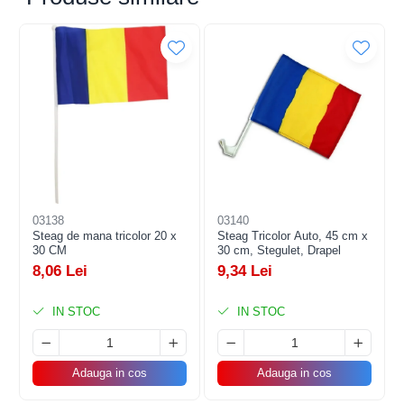
Husele au dimensiunea aproximativa de 18 x 23 cm,
dimensiune ajustabila datorita elasticului de pe marginea
acestora care va ajuta si la fixarea huselor pe oglinzile
masinii.
03138
03140
Steag de mana tricolor 20 x
Steag Tricolor Auto, 45 cm x
30 CM
30 cm, Stegulet, Drapel
8,06 Lei
9,34 Lei
IN STOC
IN STOC
Adauga in cos
Adauga in cos