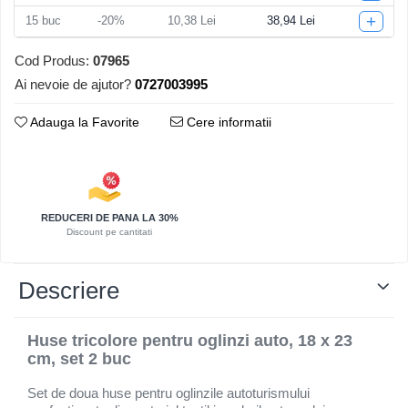
+
15
buc
-20%
10,38 Lei
38,94 Lei
Articole pentru Iluminat
Corpuri de iluminat
Cod Produs:
07965
Lampi de veghe
Ai nevoie de ajutor?
0727003995
Articole si, Echipamente pentru
Transport şi Ridicat
Adauga la Favorite
Cere informatii
Pelerine, Umbrele si Accesorii
Videoproiectoare
REDUCERI DE PANA LA 30%
Discount pe cantitati
Descriere
Huse tricolore pentru oglinzi auto, 18 x 23
cm, set 2 buc
Set de doua huse pentru oglinzile autoturismului