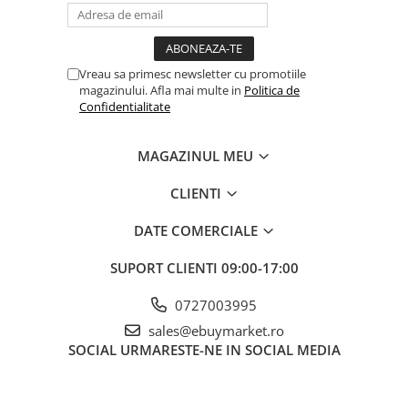
Conținut pachet:
Setul include paleta, clește, furculița, cutit
si pensula, toate cu mânere ergonomice pentru confort sporit
Mânere ergonomice:
Ofera o prindere confortabila și sigura,
reducând oboseala mâinilor în timpul utilizarii
Vreau sa primesc newsletter cu promotiile
magazinului. Afla mai multe in
Politica de
Confidentialitate
MAGAZINUL MEU
CLIENTI
DATE COMERCIALE
SUPORT CLIENTI
09:00-17:00
0727003995
sales@ebuymarket.ro
SOCIAL
URMARESTE-NE IN SOCIAL MEDIA