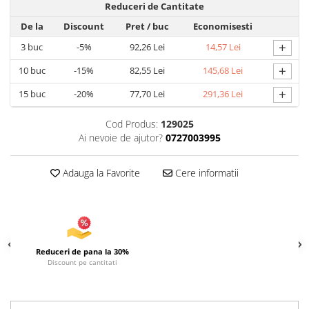
Reduceri de Cantitate
Articole pentru Iluminat
De la
Discount
Pret
/ buc
Economisesti
Corpuri de iluminat
+
3
buc
-5%
92,26 Lei
14,57 Lei
Lampi de veghe
+
10
buc
-15%
82,55 Lei
145,68 Lei
Articole si, Echipamente pentru
Transport şi Ridicat
+
15
buc
-20%
77,70 Lei
291,36 Lei
Pelerine, Umbrele si Accesorii
Cod Produs:
129025
Videoproiectoare
Ai nevoie de ajutor?
0727003995
Adauga la Favorite
Cere informatii
Reduceri de pana la 30%
Discount pe cantitati