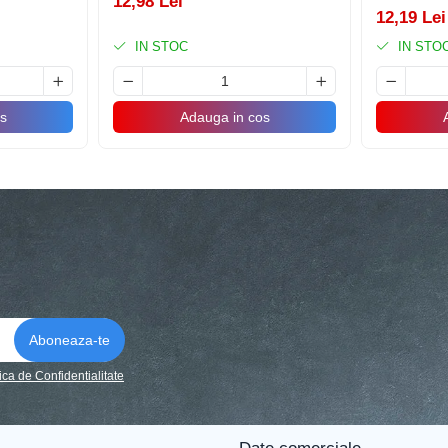
12,98 Lei
12,19 Lei
IN STOC
IN STO
s
Adauga in cos
tica de Confidentialitate