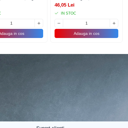
Rezistent la Apa, Autoadeziv, 30x30
46,05 Lei
cm, Gri
C
IN STOC
Adauga in cos
Adauga in cos