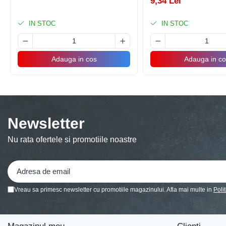
9,34 Lei
Accesorii Baloane
IN STOC
IN STOC
Accesorii Petrecere
Articole Petrecere
Articole Servire Masa
Adauga in cos
Adauga in co
Baloane Folie
Baloane Coronita
Baloane cu Suport
Baloane Tip Bratara
Newsletter
Cifre
Nu rata ofertele si promotiile noastre
Figurine si Baloane 3D
Litere
Seturi Baloane Folie
Tematica Fata/Baiat
Vreau sa primesc newsletter cu promotiile magazinului. Afla mai multe in
Poli
Baloane Latex
Baloane si Accesorii Absolvire
Baloane si Accesorii Halloween