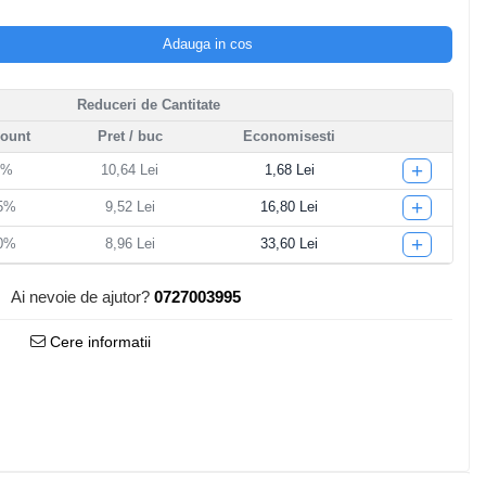
Adauga in cos
Reduceri de Cantitate
count
Pret
/ buc
Economisesti
+
5%
10,64 Lei
1,68 Lei
+
15%
9,52 Lei
16,80 Lei
+
20%
8,96 Lei
33,60 Lei
Ai nevoie de ajutor?
0727003995
Cere informatii