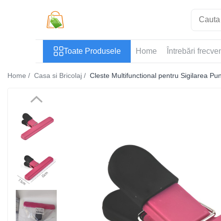
Toate Produsele
Toate Produsele
Home
Întrebări frecve
Casa si Bricolaj
Accesorii Birou si Consumabile
Home /
Casa si Bricolaj /
Cleste Multifunctional pentru Sigilarea Pu
Articole pentru Animale
Articole pentru baie
Articole pentru Bucatarie
Accesorii Bucătărie
Dozatoare Condimente
Forme cuburi de gheata
Genti Termoizolante Mancare
Organizatoare si Depozitare
Bucatarie
Organizatoare si Depozitare
Bucatarie