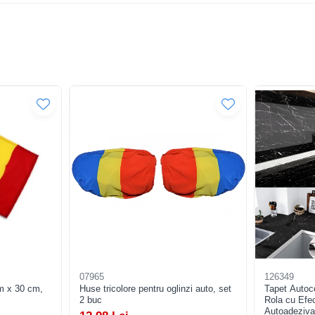
07965
126349
cm x 30 cm,
Huse tricolore pentru oglinzi auto, set
Tapet Autoco
2 buc
Rola cu Efe
Autoadeziv