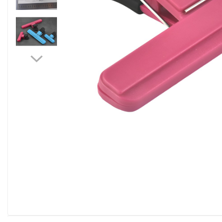
Pahare, Sticle si Cani
Ustensile pentru Bucătărie
Ustensile pentru Bucătărie
Veselă pentru Masă
Articole pentru Casa si Curatenie
Accesorii Ingrijire Casa
Cutii depozitare
Diverse Casa
Incalzire si climatizare
Lumanari
Maturi, Perii, Mopuri si Galeti
Perne Voiaj, Paturi si Textile
Produse ingrijire incaltaminte
Radiatoare si Seminee electrice
Steaguri
Tapet 3D Autoadeziv
Umidificatoare