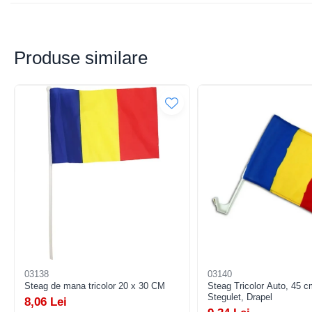
Pistoale cu apa
Articole pentru Copii
Articole Diverse copii
Produse similare
Articole diverse pentru copii
Covorase de joaca
Genti, Portofele, Penare
Ingrijire Unghii
Jucarii Creative
Jucarii pentru copii
Jucarii si Jocuri
Jucarii si Jocuri
Markere si Set Desen
Markere si Set Desen
03138
03140
Scaune de masa bebe
Steag de mana tricolor 20 x 30 CM
Steag Tricolor Auto, 45 
Stegulet, Drapel
8,06 Lei
Articole Petrecere