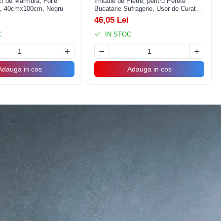
ct de Marmura, Folie
Imitatie de Pietre, pentru Perete
a, 40cmx100cm, Negru
Bucatarie Sufragerie, Usor de Curatat,
Rezistent la Apa, Autoadeziv, 30x30
46,05 Lei
cm, Gri
C
IN STOC
Adauga in cos
Adauga in cos