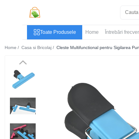
Toate Produsele
Toate Produsele
Home
Întrebări frecve
Casa si Bricolaj
Accesorii Birou si Consumabile
Home /
Casa si Bricolaj /
Cleste Multifunctional pentru Sigilarea Pu
Articole pentru Animale
Articole pentru baie
Articole pentru Bucatarie
Accesorii Bucătărie
Dozatoare Condimente
Forme cuburi de gheata
Genti Termoizolante Mancare
Organizatoare si Depozitare
Bucatarie
Organizatoare si Depozitare
Bucatarie