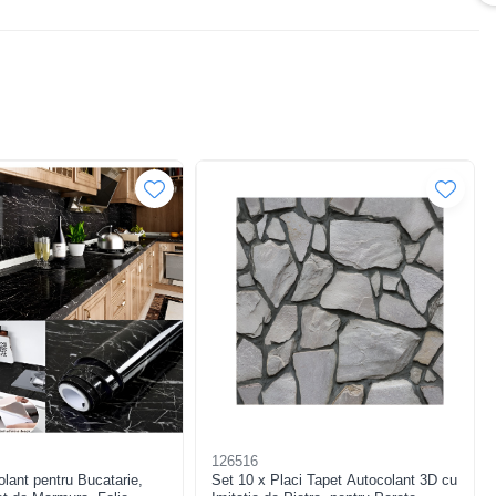
126516
lant pentru Bucatarie,
Set 10 x Placi Tapet Autocolant 3D cu