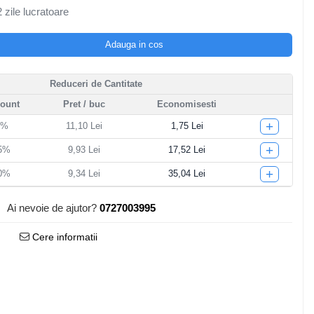
 zile lucratoare
Adauga in cos
Reduceri de Cantitate
count
Pret
/ buc
Economisesti
+
5%
11,10 Lei
1,75 Lei
+
15%
9,93 Lei
17,52 Lei
+
20%
9,34 Lei
35,04 Lei
Ai nevoie de ajutor?
0727003995
Cere informatii