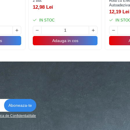
2 buc
Rola cu Efe
Autoadeziv
12,98 Lei
12,19 Lei
IN STOC
IN STO
s
Adauga in cos
tica de Confidentialitate