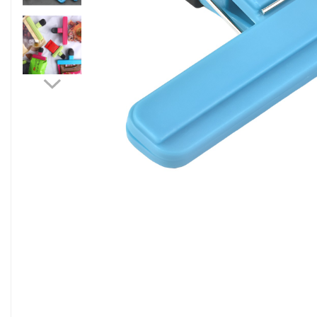
Pahare, Sticle si Cani
Ustensile pentru Bucătărie
Ustensile pentru Bucătărie
Veselă pentru Masă
Articole pentru Casa si Curatenie
Accesorii Ingrijire Casa
Cutii depozitare
Diverse Casa
Incalzire si climatizare
Lumanari
Maturi, Perii, Mopuri si Galeti
Perne Voiaj, Paturi si Textile
Produse ingrijire incaltaminte
Radiatoare si Seminee electrice
Steaguri
Tapet 3D Autoadeziv
Umidificatoare