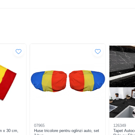
07965
126349
cm x 30 cm,
Huse tricolore pentru oglinzi auto, set
Tapet Autoco