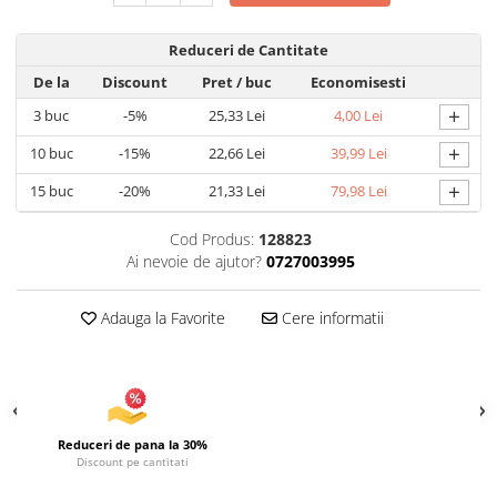
Uscatoare si Standere Haine
Articole pentru Gradina si Bricolaj
Reduceri de Cantitate
Articole pentru Iluminat
De la
Discount
Pret
/ buc
Economisesti
Corpuri de iluminat
+
3
buc
-5%
25,33 Lei
4,00 Lei
Lampi de veghe
+
10
buc
-15%
22,66 Lei
39,99 Lei
Articole si, Echipamente pentru
Transport şi Ridicat
+
15
buc
-20%
21,33 Lei
79,98 Lei
Pelerine, Umbrele si Accesorii
Cod Produs:
128823
Videoproiectoare
Ai nevoie de ajutor?
0727003995
Accesorii Auto
Accesorii Auto
Adauga la Favorite
Cere informatii
Kit-uri Siguranţă Auto
Suporti auto
Accesorii biciclete
Ochelari de Protecţie
Reduceri de pana la 30%
Discount pe cantitati
Articole de plaja