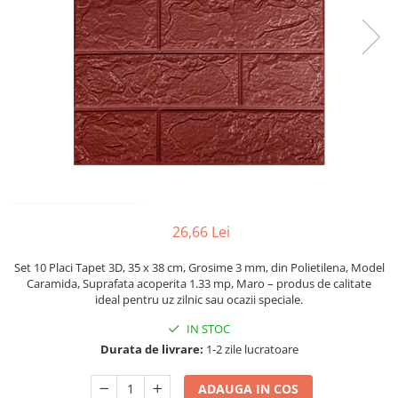
Pahare, Sticle si Cani
Ustensile pentru Bucătărie
Ustensile pentru Bucătărie
Veselă pentru Masă
Articole pentru Casa si Curatenie
Accesorii Ingrijire Casa
Cutii depozitare
Diverse Casa
Incalzire si climatizare
Lumanari
26,66 Lei
Maturi, Perii, Mopuri si Galeti
Perne Voiaj, Paturi si Textile
Set 10 Placi Tapet 3D, 35 x 38 cm, Grosime 3 mm, din Polietilena, Model
Caramida, Suprafata acoperita 1.33 mp, Maro – produs de calitate
Produse ingrijire incaltaminte
ideal pentru uz zilnic sau ocazii speciale.
Radiatoare si Seminee electrice
IN STOC
Steaguri
Durata de livrare:
1-2 zile lucratoare
Tapet 3D Autoadeziv
Umidificatoare
ADAUGA IN COS