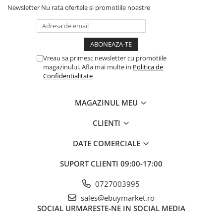
Newsletter
Nu rata ofertele si promotiile noastre
Banda adeziva
Confetti
Costume si Deghizare
Vreau sa primesc newsletter cu promotiile
Fete Masa si Perdele Franjurate
magazinului. Afla mai multe in
Politica de
Lumanari si Toppere
Confidentialitate
Pompe Baloane
MAGAZINUL MEU
Seturi si Arcade Baloane
Protecție anti-coliziune:
Fiind realizat dintr-un material
Tematica Nunta
CLIENTI
moale, acest tapet ofera un nivel suplimentar de siguranța,
Craciun
fiind perfect pentru camerele copiilor.
DATE COMERCIALE
Articole Craciun Bucatarie
Izolație fonica și termica:
Datorita structurii sale, ajuta la
SUPORT CLIENTI
09:00-17:00
Brazi Craciun
îmbunatațirea izolarii fonice și termice a camerelor.
Costume Craciun
0727003995
Ușor de curațat:
Suprafața tapetului poate fi curațata cu
Covorase Brad
ușurința, menținându-l mereu ca nou!
sales@ebuymarket.ro
SOCIAL
URMARESTE-NE IN SOCIAL MEDIA
Decoratiune Muzicala Craciun