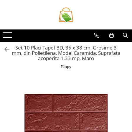
Toate Produsele
Casa si Bricolaj
Accesorii Birou si Consumabile
Set 10 Placi Tapet 3D, 35 x 38 cm, Grosime 3
Articole pentru Animale
mm, din Polietilena, Model Caramida, Suprafata
Articole pentru baie
acoperita 1.33 mp, Maro
Articole pentru Bucatarie
Flippy
Accesorii Bucătărie
Dozatoare Condimente
Forme cuburi de gheata
Genti Termoizolante Mancare
Organizatoare si Depozitare
Bucatarie
Organizatoare si Depozitare
Bucatarie