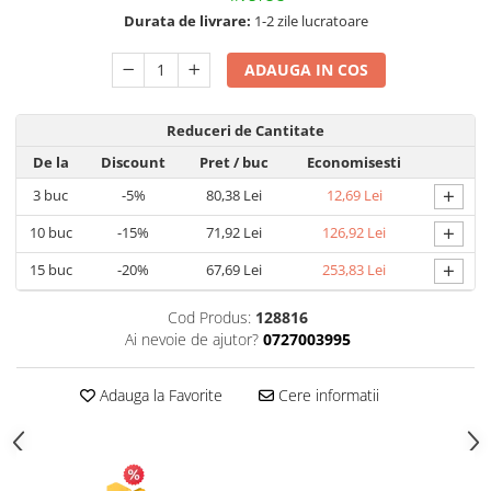
Umidificatoare
Durata de livrare:
1-2 zile lucratoare
Uscatoare si Standere Haine
Articole pentru Gradina si Bricolaj
ADAUGA IN COS
Articole pentru Iluminat
Corpuri de iluminat
Reduceri de Cantitate
Lampi de veghe
De la
Discount
Pret
/ buc
Economisesti
Articole si, Echipamente pentru
+
3
buc
-5%
80,38 Lei
12,69 Lei
Transport şi Ridicat
+
10
buc
-15%
71,92 Lei
126,92 Lei
Pelerine, Umbrele si Accesorii
+
15
buc
-20%
67,69 Lei
253,83 Lei
Videoproiectoare
Accesorii Auto
Cod Produs:
128816
Accesorii Auto
Ai nevoie de ajutor?
0727003995
Kit-uri Siguranţă Auto
Adauga la Favorite
Cere informatii
Suporti auto
Accesorii biciclete
Ochelari de Protecţie