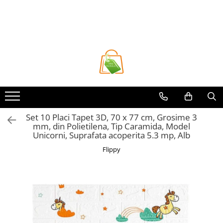
Toate Produsele
Casa si Bricolaj
Accesorii Birou si Consumabile
Articole pentru Animale
Articole pentru baie
Articole pentru Bucatarie
Set 10 Placi Tapet 3D, 70 x 77 cm, Grosime 3
mm, din Polietilena, Tip Caramida, Model
Accesorii Bucătărie
Unicorni, Suprafata acoperita 5.3 mp, Alb
Dozatoare Condimente
Flippy
Forme cuburi de gheata
Genti Termoizolante Mancare
Organizatoare si Depozitare
Bucatarie
Organizatoare si Depozitare
Bucatarie