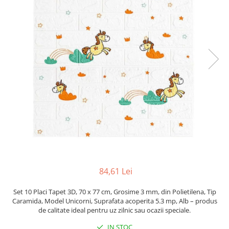
Pahare, Sticle si Cani
Ustensile pentru Bucătărie
Ustensile pentru Bucătărie
Veselă pentru Masă
Articole pentru Casa si Curatenie
Accesorii Ingrijire Casa
Cutii depozitare
Diverse Casa
Incalzire si climatizare
Lumanari
Maturi, Perii, Mopuri si Galeti
Perne Voiaj, Paturi si Textile
Produse Curatenie
84,61 Lei
Produse ingrijire incaltaminte
Radiatoare si Seminee electrice
Set 10 Placi Tapet 3D, 70 x 77 cm, Grosime 3 mm, din Polietilena, Tip
Caramida, Model Unicorni, Suprafata acoperita 5.3 mp, Alb – produs
Steaguri
de calitate ideal pentru uz zilnic sau ocazii speciale.
Tapet 3D Autoadeziv
IN STOC