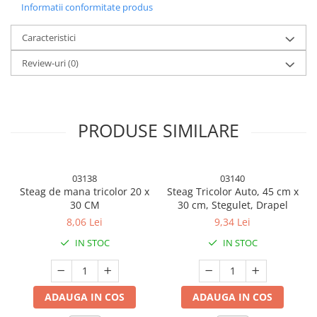
Informatii conformitate produs
Articole Petrecere
Accesorii Baloane
Caracteristici
Accesorii Petrecere
Review-uri
(0)
Articole Petrecere
Articole Servire Masa
Baloane Folie
PRODUSE SIMILARE
Baloane Coronita
Baloane cu Suport
Baloane Tip Bratara
03138
03140
Steag de mana tricolor 20 x
Steag Tricolor Auto, 45 cm x
Cifre
30 CM
30 cm, Stegulet, Drapel
Figurine si Baloane 3D
8,06 Lei
9,34 Lei
Litere
IN STOC
IN STOC
Seturi Baloane Folie
Tematica Fata/Baiat
Îmbunatațește-ți spațiul cu setul nostru de tapet 3D care aduce
Baloane Latex
ADAUGA IN COS
ADAUGA IN COS
un aspect modern și atragator oricarei camere. Fiecare placa are
Baloane si Accesorii Absolvire
dimensiunile de 70 x 77 cm și o grosime de 3 mm, oferind o