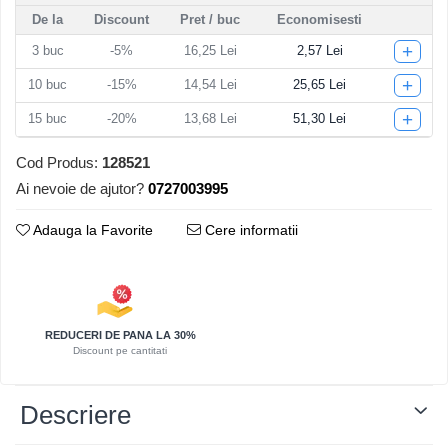
De la
Discount
Pret
/ buc
Economisesti
Articole pentru Iluminat
+
3
buc
-5%
16,25 Lei
2,57 Lei
Corpuri de iluminat
Lampi de veghe
+
10
buc
-15%
14,54 Lei
25,65 Lei
Articole si, Echipamente pentru
+
15
buc
-20%
13,68 Lei
51,30 Lei
Transport şi Ridicat
Pelerine, Umbrele si Accesorii
Cod Produs:
128521
Ai nevoie de ajutor?
0727003995
Videoproiectoare
Adauga la Favorite
Cere informatii
REDUCERI DE PANA LA 30%
Discount pe cantitati
Descriere