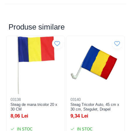
Produse similare
Descriere produs:
Suportul multifuncțional 2 în 1 este proiectat pentru a aduce
ordine și funcționalitate în baia ta. Cu un design compact și
versatil, acesta îmbina mai multe funcții într-un singur
produs, economisind spațiu și oferind o soluție practica
pentru organizarea accesoriilor de igiena personala.
03138
03140
Steag de mana tricolor 20 x
Steag Tricolor Auto, 45 cm x
30 CM
30 cm, Stegulet, Drapel
8,06 Lei
9,34 Lei
IN STOC
IN STOC