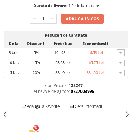
Durata de livrare:
1-2 zile lucratoare
Articole pentru Gradina si Bricolaj
Articole pentru Iluminat
ADAUGA IN COS
Corpuri de iluminat
Lampi de veghe
Reduceri de Cantitate
Articole si, Echipamente pentru
De la
Discount
Pret
/ buc
Economisesti
Transport şi Ridicat
+
3
buc
-5%
104,98 Lei
16,58 Lei
Pelerine, Umbrele si Accesorii
+
10
buc
-15%
93,93 Lei
165,75 Lei
Videoproiectoare
+
15
buc
-20%
88,40 Lei
331,50 Lei
Cod Produs:
128247
Ai nevoie de ajutor?
0727003995
Adauga la Favorite
Cere informatii