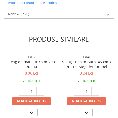
Informatii conformitate produs
Review-uri
(0)
Descriere
PRODUSE SIMILARE
Ce face produsul nostru?
03138
03140
Steag de mana tricolor 20 x
Steag Tricolor Auto, 45 cm x
30 CM
30 cm, Stegulet, Drapel
8,06 Lei
9,34 Lei
Concepute pentru confortul dvs. : Pernele pentru gravide au un
design premium. Perna noastra pentru maternitate este cheia
IN STOC
IN STOC
pentru un somn odihnitor pe tot parcursul sarcinii.
Design: Perna pentru sarcina are un design avansat și va permite
sa dormiți confortabil pe o parte, fara a fi nevoie sa rearanjați
ADAUGA IN COS
ADAUGA IN COS
constant pernele.
Pentru utilizare zilnica: Perna noastra de sarcina este compacta și