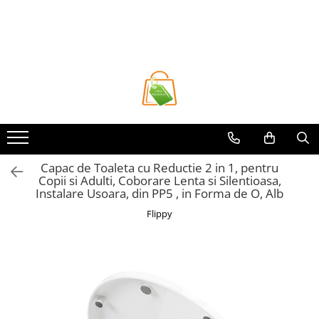
Toate Produsele
Casa si Bricolaj
Accesorii Birou si Consumabile
Articole pentru Animale
Articole pentru baie
Articole pentru Bucatarie
Capac de Toaleta cu Reductie 2 in 1, pentru
Copii si Adulti, Coborare Lenta si Silentioasa,
Accesorii Bucătărie
Instalare Usoara, din PP5 , in Forma de O, Alb
Dozatoare Condimente
Flippy
Forme cuburi de gheata
Genti Termoizolante Mancare
Organizatoare si Depozitare
Bucatarie
Organizatoare si Depozitare
Bucatarie