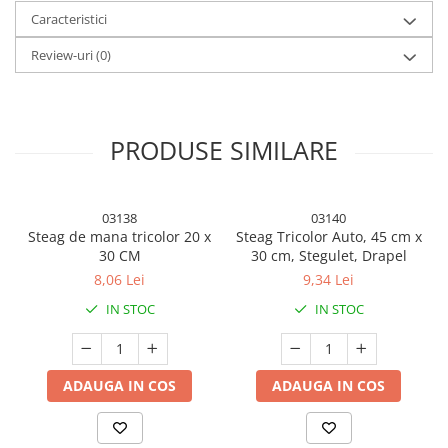
Articole Petrecere
Caracteristici
Accesorii Baloane
Review-uri
(0)
Accesorii Petrecere
Articole Petrecere
Articole Servire Masa
PRODUSE SIMILARE
Baloane Folie
Baloane Coronita
03138
03140
Baloane cu Suport
Steag de mana tricolor 20 x
Steag Tricolor Auto, 45 cm x
Baloane Tip Bratara
30 CM
30 cm, Stegulet, Drapel
Cifre
8,06 Lei
9,34 Lei
Figurine si Baloane 3D
IN STOC
IN STOC
Litere
Seturi Baloane Folie
Tematica Fata/Baiat
ADAUGA IN COS
ADAUGA IN COS
Baloane Latex
Baloane si Accesorii Absolvire