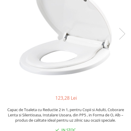
Pahare, Sticle si Cani
Ustensile pentru Bucătărie
Ustensile pentru Bucătărie
Veselă pentru Masă
Articole pentru Casa si Curatenie
Accesorii Ingrijire Casa
Cutii depozitare
Diverse Casa
Incalzire si climatizare
Lumanari
Maturi, Perii, Mopuri si Galeti
Perne Voiaj, Paturi si Textile
Produse Curatenie
123,28 Lei
Produse ingrijire incaltaminte
Radiatoare si Seminee electrice
Capac de Toaleta cu Reductie 2 in 1, pentru Copii si Adulti, Coborare
Lenta si Silentioasa, Instalare Usoara, din PP5 , in Forma de O, Alb –
Steaguri
produs de calitate ideal pentru uz zilnic sau ocazii speciale.
Tapet 3D Autoadeziv
IN STOC