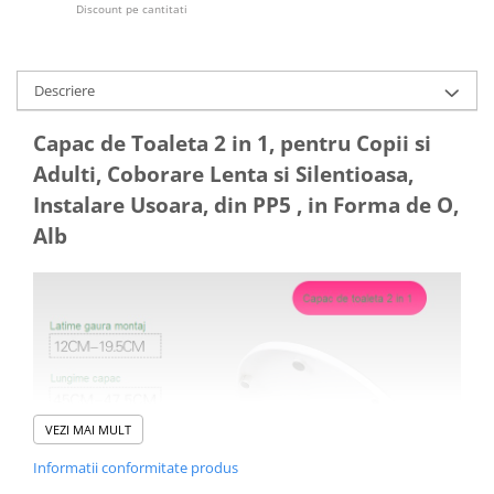
Discount pe cantitati
Articole de plaja
Pistoale cu apa
Articole pentru Copii
Descriere
Articole Diverse copii
Articole diverse pentru copii
Capac de Toaleta 2 in 1, pentru Copii si
Adulti, Coborare Lenta si Silentioasa,
Covorase de joaca
Instalare Usoara, din PP5 , in Forma de O,
Genti, Portofele, Penare
Alb
Ingrijire Unghii
Jucarii Creative
Jucarii pentru copii
Jucarii si Jocuri
Jucarii si Jocuri
Markere si Set Desen
VEZI MAI MULT
Markere si Set Desen
Informatii conformitate produs
Scaune de masa bebe