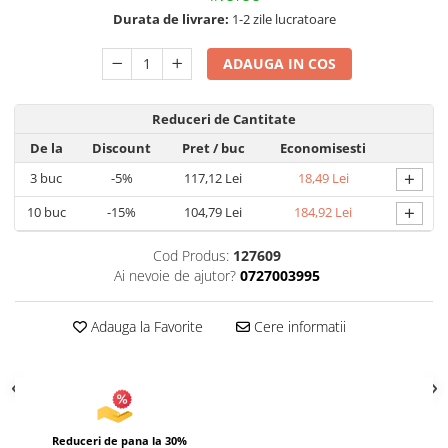
Umidificatoare
Durata de livrare:
1-2 zile lucratoare
Uscatoare si Standere Haine
Articole pentru Gradina si Bricolaj
ADAUGA IN COS
Articole pentru Iluminat
Corpuri de iluminat
Reduceri de Cantitate
Lampi de veghe
De la
Discount
Pret
/ buc
Economisesti
Articole si, Echipamente pentru
+
3
buc
-5%
117,12 Lei
18,49 Lei
Transport şi Ridicat
+
10
buc
-15%
104,79 Lei
184,92 Lei
Pelerine, Umbrele si Accesorii
Videoproiectoare
Cod Produs:
127609
Ai nevoie de ajutor?
0727003995
Accesorii Auto
Accesorii Auto
Adauga la Favorite
Cere informatii
Kit-uri Siguranţă Auto
Suporti auto
Accesorii biciclete
Ochelari de Protecţie
Reduceri de pana la 30%