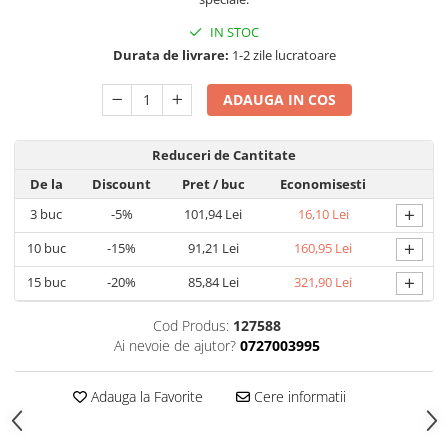
Umidificatoare
Uscatoare si Standere Haine
IN STOC
Durata de livrare:
1-2 zile lucratoare
Articole pentru Gradina si Bricolaj
Articole pentru Iluminat
ADAUGA IN COS
Corpuri de iluminat
Lampi de veghe
Reduceri de Cantitate
Articole si, Echipamente pentru
De la
Discount
Pret
/ buc
Economisesti
Transport şi Ridicat
+
3
buc
-5%
101,94 Lei
16,10 Lei
Pelerine, Umbrele si Accesorii
+
10
buc
-15%
91,21 Lei
160,95 Lei
Videoproiectoare
+
15
buc
-20%
85,84 Lei
321,90 Lei
Accesorii Auto
Accesorii Auto
Cod Produs:
127588
Kit-uri Siguranţă Auto
Ai nevoie de ajutor?
0727003995
Suporti auto
Adauga la Favorite
Cere informatii
Accesorii biciclete
Ochelari de Protecţie