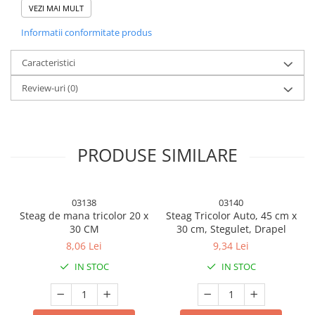
VEZI MAI MULT
Articole Petrecere
Accesorii Baloane
Informatii conformitate produs
Accesorii Petrecere
Caracteristici
Articole Petrecere
Review-uri
(0)
Articole Servire Masa
Baloane Folie
Baloane Coronita
PRODUSE SIMILARE
Baloane cu Suport
Baloane Tip Bratara
Cifre
03138
03140
Figurine si Baloane 3D
Steag de mana tricolor 20 x
Steag Tricolor Auto, 45 cm x
Rotire la 360 grade.
30 CM
30 cm, Stegulet, Drapel
Litere
Alimentare 12V.
8,06 Lei
9,34 Lei
Seturi Baloane Folie
IN STOC
IN STOC
Tematica Fata/Baiat
Pentru acele plante care sufera de
vreme rea
constanta, sezon
rece sau pozitie geografica dezavantajata etc., aceasta lampa
Baloane Latex
pentru cresterea plantelor este, fara indoiala, un ajutor nepretuit!
Baloane si Accesorii Absolvire
Acest produs are ca scop
declansarea fotosintezei
plantelor