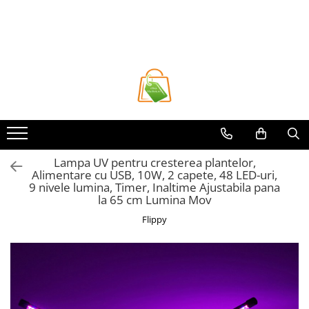
Toate Produsele
Casa si Bricolaj
Accesorii Birou si Consumabile
Articole pentru Animale
Articole pentru baie
Articole pentru Bucatarie
Lampa UV pentru cresterea plantelor,
Alimentare cu USB, 10W, 2 capete, 48 LED-uri,
Accesorii Bucătărie
9 nivele lumina, Timer, Inaltime Ajustabila pana
Dozatoare Condimente
la 65 cm Lumina Mov
Forme cuburi de gheata
Flippy
Genti Termoizolante Mancare
Organizatoare si Depozitare
Bucatarie
Organizatoare si Depozitare
Bucatarie