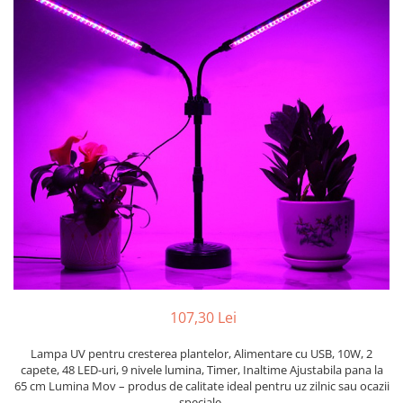
Pahare, Sticle si Cani
Ustensile pentru Bucătărie
Ustensile pentru Bucătărie
Veselă pentru Masă
Articole pentru Casa si Curatenie
Accesorii Ingrijire Casa
Cutii depozitare
Diverse Casa
Incalzire si climatizare
Lumanari
Maturi, Perii, Mopuri si Galeti
Perne Voiaj, Paturi si Textile
Produse Curatenie
Produse ingrijire incaltaminte
107,30 Lei
Radiatoare si Seminee electrice
Lampa UV pentru cresterea plantelor, Alimentare cu USB, 10W, 2
Steaguri
capete, 48 LED-uri, 9 nivele lumina, Timer, Inaltime Ajustabila pana la
Tapet 3D Autoadeziv
65 cm Lumina Mov – produs de calitate ideal pentru uz zilnic sau ocazii
speciale.