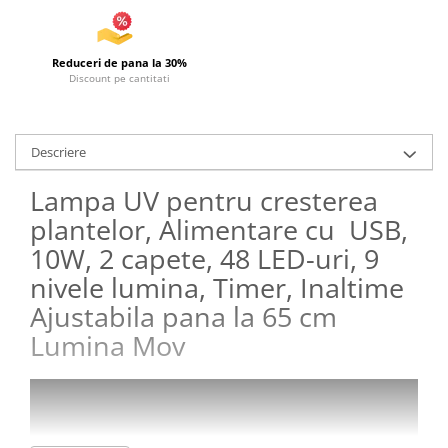
Articole de plaja
Pistoale cu apa
Reduceri de pana la 30%
Articole pentru Copii
Discount pe cantitati
Articole Diverse copii
Articole diverse pentru copii
Descriere
Covorase de joaca
Genti, Portofele, Penare
Lampa UV pentru cresterea
Ingrijire Unghii
plantelor, Alimentare cu USB,
Jucarii Creative
10W, 2 capete, 48 LED-uri, 9
nivele lumina, Timer, Inaltime
Jucarii pentru copii
Ajustabila pana la 65 cm
Jucarii si Jocuri
Lumina Mov
Jucarii si Jocuri
Markere si Set Desen
Markere si Set Desen
Scaune de masa bebe