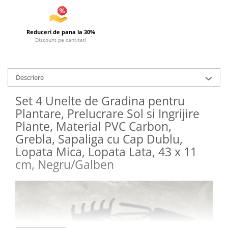
Articole de plaja
Pistoale cu apa
Reduceri de pana la 30%
Articole pentru Copii
Discount pe cantitati
Articole Diverse copii
Articole diverse pentru copii
Descriere
Covorase de joaca
Genti, Portofele, Penare
Set 4 Unelte de Gradina pentru
Plantare, Prelucrare Sol si Ingrijire
Ingrijire Unghii
Plante, Material PVC Carbon,
Jucarii Creative
Grebla, Sapaliga cu Cap Dublu,
Jucarii pentru copii
Lopata Mica, Lopata Lata, 43 x 11
Jucarii si Jocuri
cm, Negru/Galben
Jucarii si Jocuri
Markere si Set Desen
Markere si Set Desen
Scaune de masa bebe