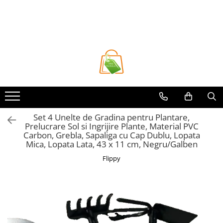
Toate Produsele
Casa si Bricolaj
Accesorii Birou si Consumabile
Articole pentru Animale
Articole pentru baie
Articole pentru Bucatarie
Set 4 Unelte de Gradina pentru Plantare,
Prelucrare Sol si Ingrijire Plante, Material PVC
Accesorii Bucătărie
Carbon, Grebla, Sapaliga cu Cap Dublu, Lopata
Dozatoare Condimente
Mica, Lopata Lata, 43 x 11 cm, Negru/Galben
Forme cuburi de gheata
Flippy
Genti Termoizolante Mancare
Organizatoare si Depozitare
Bucatarie
Organizatoare si Depozitare
Bucatarie