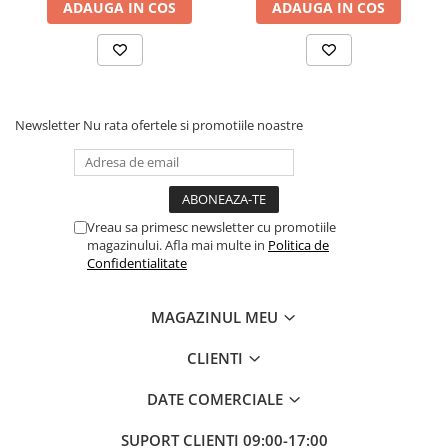
ADAUGA IN COS
ADAUGA IN COS
Baloane si Accesorii Halloween
Banda adeziva
Confetti
Costume si Deghizare
Newsletter
Nu rata ofertele si promotiile noastre
Fete Masa si Perdele Franjurate
Lumanari si Toppere
Pompe Baloane
Vreau sa primesc newsletter cu promotiile
Seturi si Arcade Baloane
magazinului. Afla mai multe in
Politica de
Confidentialitate
Tematica Nunta
Craciun
MAGAZINUL MEU
Articole Craciun Bucatarie
Brazi Craciun
CLIENTI
Costume Craciun
DATE COMERCIALE
Covorase Brad
Fiecare unelta din acest set de 4 servește unui scop specific în
SUPORT CLIENTI
09:00-17:00