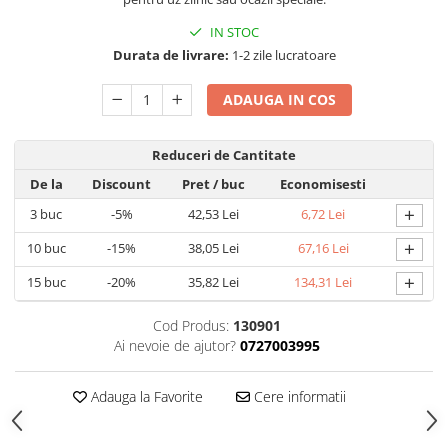
Umidificatoare
Uscatoare si Standere Haine
IN STOC
Durata de livrare:
1-2 zile lucratoare
Articole pentru Gradina si Bricolaj
Articole pentru Iluminat
ADAUGA IN COS
Corpuri de iluminat
Lampi de veghe
Reduceri de Cantitate
Articole si, Echipamente pentru
De la
Discount
Pret
/ buc
Economisesti
Transport şi Ridicat
+
3
buc
-5%
42,53 Lei
6,72 Lei
Pelerine, Umbrele si Accesorii
+
10
buc
-15%
38,05 Lei
67,16 Lei
Videoproiectoare
+
15
buc
-20%
35,82 Lei
134,31 Lei
Accesorii Auto
Accesorii Auto
Cod Produs:
130901
Kit-uri Siguranţă Auto
Ai nevoie de ajutor?
0727003995
Suporti auto
Adauga la Favorite
Cere informatii
Accesorii biciclete
Ochelari de Protecţie