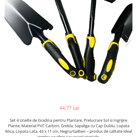
Pahare, Sticle si Cani
Ustensile pentru Bucătărie
Ustensile pentru Bucătărie
Veselă pentru Masă
Articole pentru Casa si Curatenie
Accesorii Ingrijire Casa
Cutii depozitare
Diverse Casa
Incalzire si climatizare
Lumanari
Maturi, Perii, Mopuri si Galeti
Perne Voiaj, Paturi si Textile
Produse Curatenie
Produse ingrijire incaltaminte
44,77 Lei
Radiatoare si Seminee electrice
Set 4 Unelte de Gradina pentru Plantare, Prelucrare Sol si Ingrijire
Steaguri
Plante, Material PVC Carbon, Grebla, Sapaliga cu Cap Dublu, Lopata
Tapet 3D Autoadeziv
Mica, Lopata Lata, 43 x 11 cm, Negru/Galben – produs de calitate ideal
pentru uz zilnic sau ocazii speciale.