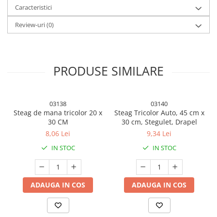
Caracteristici
Review-uri
(0)
PRODUSE SIMILARE
03138
03140
Steag de mana tricolor 20 x
Steag Tricolor Auto, 45 cm x
30 CM
30 cm, Stegulet, Drapel
8,06 Lei
9,34 Lei
IN STOC
IN STOC
Caracteristici principale:
ADAUGA IN COS
ADAUGA IN COS
Material
: Acrilic tricotat, imitație de cașmir, cu interior periat
și dublu îngroșat pentru extra caldura și confort. Textura fina
și catifelata la interior asigura o senzație placuta pe piele.