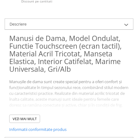
Discount pe cantitati
Descriere
Manusi de Dama, Model Ondulat,
Functie Touchscreen (ecran tactil),
Material Acril Tricotat, Manseta
Elastica, Interior Catifelat, Marime
Universala, Gri/Alb
Manușile de dama sunt create special pentru a oferi confort și
funcționalitate în timpul sezonului rece, combinând stilul modern
cu caracteristici practice. Realizate din material acrilic tricotat de
înalta calitate, aceste manuși sunt ideale pentru femeile care
doresc sa ramâna conectate și active, chiar și în condiții de frig.
VEZI MAI MULT
Informatii conformitate produs