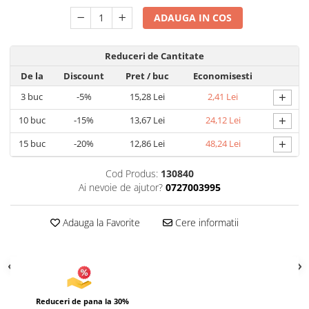
Articole pentru Iluminat
ADAUGA IN COS
Corpuri de iluminat
Reduceri de Cantitate
Lampi de veghe
Articole si, Echipamente pentru
De la
Discount
Pret
/ buc
Economisesti
Transport şi Ridicat
+
3
buc
-5%
15,28 Lei
2,41 Lei
Pelerine, Umbrele si Accesorii
+
10
buc
-15%
13,67 Lei
24,12 Lei
Videoproiectoare
+
15
buc
-20%
12,86 Lei
48,24 Lei
Cod Produs:
130840
Ai nevoie de ajutor?
0727003995
Adauga la Favorite
Cere informatii
Reduceri de pana la 30%