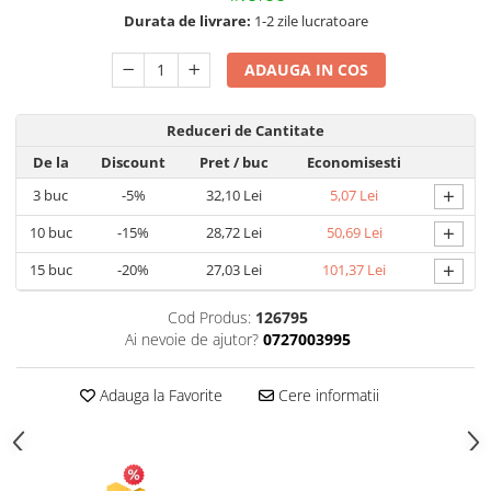
Durata de livrare:
1-2 zile lucratoare
Articole pentru Gradina si Bricolaj
Articole pentru Iluminat
ADAUGA IN COS
Corpuri de iluminat
Lampi de veghe
Reduceri de Cantitate
Articole si, Echipamente pentru
De la
Discount
Pret
/ buc
Economisesti
Transport şi Ridicat
+
3
buc
-5%
32,10 Lei
5,07 Lei
Pelerine, Umbrele si Accesorii
+
10
buc
-15%
28,72 Lei
50,69 Lei
Videoproiectoare
+
15
buc
-20%
27,03 Lei
101,37 Lei
Cod Produs:
126795
Ai nevoie de ajutor?
0727003995
Adauga la Favorite
Cere informatii