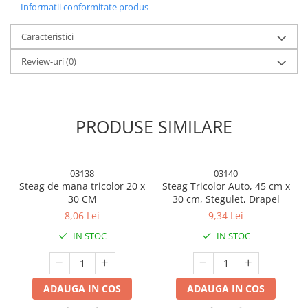
Descriere:
Informatii conformitate produs
Caracteristici: Design profesional al duzei, rezistent la scurgeri,
Caracteristici
menține în mod eficient blaturile și sticlele de ulei ordonate.
Review-uri
(0)
Aplicatie: Recipient perfect pentru depozitarea uleiului, sosului de
soia și a altor condimente lichide.
Aspect: Compact, ușor, portabil, perfect pentru camping, gratar,
picnic etc.
PRODUSE SIMILARE
Usor de utilizat: Deschidere automata, convenabil de curațat,
prindere confortabila anti-alunecare, fara efort la utilizare.
03138
03140
Steag de mana tricolor 20 x
Steag Tricolor Auto, 45 cm x
30 CM
30 cm, Stegulet, Drapel
8,06 Lei
9,34 Lei
IN STOC
IN STOC
ADAUGA IN COS
ADAUGA IN COS