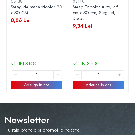
03138
03140
Steag de mana tricolor 20
Steag Tricolor Auto, 45
x 30 CM
cm x 30 cm, Stegulet,
Drapel
8,06 Lei
9,34 Lei
IN STOC
IN STOC
Adauga in cos
Adauga in cos
Newsletter
Nu rata ofertele si promotiile noastre