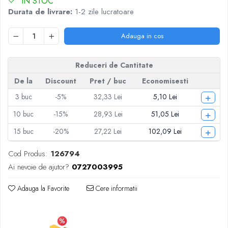
IN STOC
Articole pentru Iluminat
Durata de livrare:
1-2 zile lucratoare
Corpuri de iluminat
Lampi de veghe
Adauga in cos
Articole si, Echipamente pentru
Transport şi Ridicat
Reduceri de Cantitate
Pelerine, Umbrele si Accesorii
De la
Discount
Pret
/ buc
Economisesti
Videoproiectoare
+
3
buc
-5%
32,33 Lei
5,10 Lei
+
10
buc
-15%
28,93 Lei
51,05 Lei
+
15
buc
-20%
27,22 Lei
102,09 Lei
Cod Produs:
126794
Ai nevoie de ajutor?
0727003995
Adauga la Favorite
Cere informatii