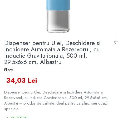
Veselă pentru Masă
Kendama Rubber Grip V3 Cupe
Baloane Latex
Iluminat Festiv
Mari
Articole pentru Casa si Curatenie
Baloane si Accesorii Absolvire
Instalatii de Craciun
Kendama Silken V3 King Size
Accesorii Ingrijire Casa
Baloane si Accesorii Halloween
Liniar / Sir
Cutii depozitare
Kendama Super Sticky V2 Cupe
Banda adeziva
Mari
Ornamente Brad
Diverse Casa
Confetti
Incalzire si climatizare
Suport Decorativ Lumanare
Dispenser pentru Ulei, Deschidere si
Costume si Deghizare
Lumanari
Inchidere Automata a Rezervorul, cu
Maturi, Perii, Mopuri si Galeti
Fete Masa si Perdele Franjurate
Inductie Gravitationala, 500 ml,
Perne Voiaj, Paturi si Textile
29.5x6x6 cm, Albastru
Lumanari si Toppere
Produse Curatenie
Pompe Baloane
Flippy
Produse ingrijire incaltaminte
Seturi si Arcade Baloane
34,03 Lei
Radiatoare si Seminee electrice
Tematica Nunta
Steaguri
Dispenser pentru Ulei, Deschidere si Inchidere Automata a
Tapet 3D Autoadeziv
Rezervorul, cu Inductie Gravitationala, 500 ml, 29.5x6x6 cm,
Umidificatoare
Albastru – produs de calitate ideal pentru uz zilnic sau ocazii
Uscatoare si Standere Haine
speciale.
Articole pentru Gradina si Bricolaj