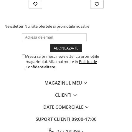
Baloane si Accesorii Halloween
Banda adeziva
Confetti
Newsletter
Nu rata ofertele si promotiile noastre
Costume si Deghizare
Fete Masa si Perdele Franjurate
Lumanari si Toppere
Vreau sa primesc newsletter cu promotiile
Pompe Baloane
magazinului. Afla mai multe in
Politica de
Confidentialitate
Seturi si Arcade Baloane
Tematica Nunta
MAGAZINUL MEU
Craciun
CLIENTI
Articole Craciun Bucatarie
Brazi Craciun
DATE COMERCIALE
Descriere produs:
Costume Craciun
SUPORT CLIENTI
09:00-17:00
Covorase Brad
0727003995