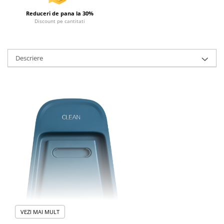
Articole de plaja
Reduceri de pana la 30%
Pistoale cu apa
Discount pe cantitati
Articole pentru Copii
Articole Diverse copii
Descriere
Articole diverse pentru copii
Covorase de joaca
Genti, Portofele, Penare
Ingrijire Unghii
Jucarii Creative
Jucarii pentru copii
Jucarii si Jocuri
Jucarii si Jocuri
Markere si Set Desen
Markere si Set Desen
VEZI MAI MULT
Scaune de masa bebe