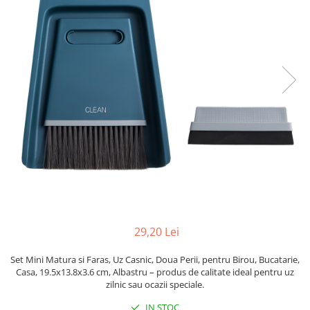
Pahare, Sticle si Cani
Ustensile pentru Bucătărie
Ustensile pentru Bucătărie
Veselă pentru Masă
Articole pentru Casa si Curatenie
Accesorii Ingrijire Casa
Cutii depozitare
Diverse Casa
Incalzire si climatizare
Lumanari
Maturi, Perii, Mopuri si Galeti
Perne Voiaj, Paturi si Textile
Produse Curatenie
29,20 Lei
Produse ingrijire incaltaminte
Radiatoare si Seminee electrice
Set Mini Matura si Faras, Uz Casnic, Doua Perii, pentru Birou, Bucatarie,
Casa, 19.5x13.8x3.6 cm, Albastru – produs de calitate ideal pentru uz
Steaguri
zilnic sau ocazii speciale.
Tapet 3D Autoadeziv
IN STOC