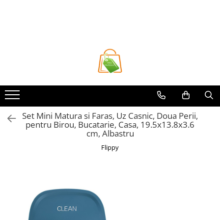
Toate Produsele
Casa si Bricolaj
Accesorii Birou si Consumabile
Articole pentru Animale
Articole pentru baie
Articole pentru Bucatarie
Set Mini Matura si Faras, Uz Casnic, Doua Perii,
pentru Birou, Bucatarie, Casa, 19.5x13.8x3.6
Accesorii Bucătărie
cm, Albastru
Dozatoare Condimente
Flippy
Forme cuburi de gheata
Genti Termoizolante Mancare
Organizatoare si Depozitare
Bucatarie
Organizatoare si Depozitare
Bucatarie