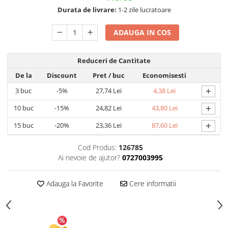
Umidificatoare
Durata de livrare:
1-2 zile lucratoare
Uscatoare si Standere Haine
Articole pentru Gradina si Bricolaj
ADAUGA IN COS
Articole pentru Iluminat
Corpuri de iluminat
Reduceri de Cantitate
Lampi de veghe
De la
Discount
Pret
/ buc
Economisesti
Articole si, Echipamente pentru
+
3
buc
-5%
27,74 Lei
4,38 Lei
Transport şi Ridicat
+
10
buc
-15%
24,82 Lei
43,80 Lei
Pelerine, Umbrele si Accesorii
+
15
buc
-20%
23,36 Lei
87,60 Lei
Videoproiectoare
Accesorii Auto
Cod Produs:
126785
Accesorii Auto
Ai nevoie de ajutor?
0727003995
Kit-uri Siguranţă Auto
Adauga la Favorite
Cere informatii
Suporti auto
Accesorii biciclete
Ochelari de Protecţie