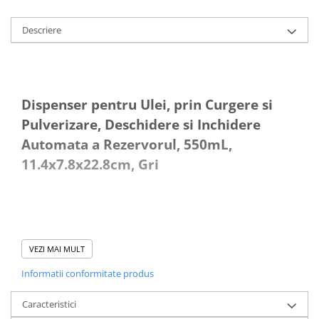
Descriere
Dispenser pentru Ulei, prin Curgere si
Pulverizare, Deschidere si Inchidere
Automata a Rezervorul, 550mL,
11.4x7.8x22.8cm, Gri
VEZI MAI MULT
Informatii conformitate produs
Descriere:
Caracteristici
Caracteristici: Design profesional al duzei, rezistent la scurgeri,