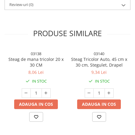
menține în mod eficient blaturile și sticlele de ulei ordonate.
Review-uri
(0)
Aplicatie: Recipient perfect pentru depozitarea uleiului, sosului de
soia și a altor condimente lichide.
Aspect: Compact, ușor, portabil, perfect pentru camping, gratar,
PRODUSE SIMILARE
picnic etc.
Usor de utilizat: Deschidere automata, convenabil de curațat,
prindere confortabila anti-alunecare, fara efort la utilizare.
03138
03140
Steag de mana tricolor 20 x
Steag Tricolor Auto, 45 cm x
30 CM
30 cm, Stegulet, Drapel
8,06 Lei
9,34 Lei
IN STOC
IN STOC
ADAUGA IN COS
ADAUGA IN COS