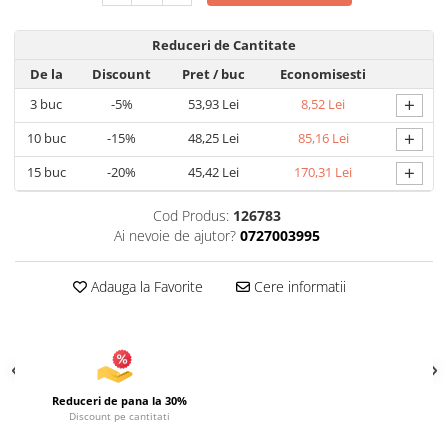
Articole pentru Iluminat
Reduceri de Cantitate
Corpuri de iluminat
De la
Discount
Pret
/ buc
Economisesti
Lampi de veghe
+
3
buc
-5%
53,93 Lei
8,52 Lei
Articole si, Echipamente pentru
Transport şi Ridicat
+
10
buc
-15%
48,25 Lei
85,16 Lei
Pelerine, Umbrele si Accesorii
+
15
buc
-20%
45,42 Lei
170,31 Lei
Videoproiectoare
Cod Produs:
126783
Ai nevoie de ajutor?
0727003995
Adauga la Favorite
Cere informatii
Reduceri de pana la 30%
Discount pe cantitati