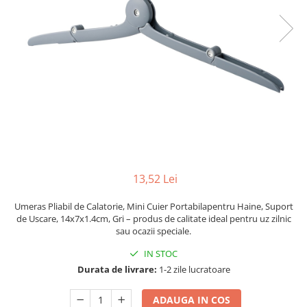
Pahare, Sticle si Cani
Ustensile pentru Bucătărie
Ustensile pentru Bucătărie
Veselă pentru Masă
Articole pentru Casa si Curatenie
Accesorii Ingrijire Casa
Cutii depozitare
Diverse Casa
Incalzire si climatizare
Lumanari
13,52 Lei
Maturi, Perii, Mopuri si Galeti
Perne Voiaj, Paturi si Textile
Umeras Pliabil de Calatorie, Mini Cuier Portabilapentru Haine, Suport
de Uscare, 14x7x1.4cm, Gri – produs de calitate ideal pentru uz zilnic
Produse ingrijire incaltaminte
sau ocazii speciale.
Radiatoare si Seminee electrice
IN STOC
Steaguri
Durata de livrare:
1-2 zile lucratoare
Tapet 3D Autoadeziv
Umidificatoare
ADAUGA IN COS