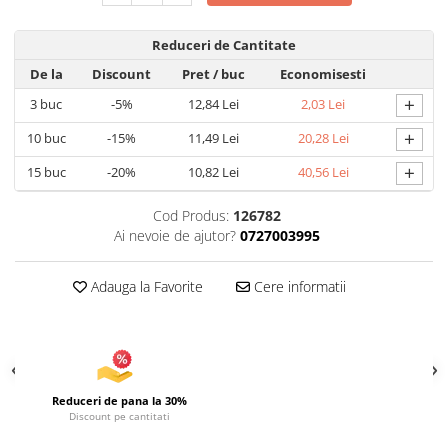
Uscatoare si Standere Haine
Articole pentru Gradina si Bricolaj
Reduceri de Cantitate
Articole pentru Iluminat
De la
Discount
Pret
/ buc
Economisesti
Corpuri de iluminat
+
3
buc
-5%
12,84 Lei
2,03 Lei
Lampi de veghe
+
10
buc
-15%
11,49 Lei
20,28 Lei
Articole si, Echipamente pentru
Transport şi Ridicat
+
15
buc
-20%
10,82 Lei
40,56 Lei
Pelerine, Umbrele si Accesorii
Cod Produs:
126782
Videoproiectoare
Ai nevoie de ajutor?
0727003995
Accesorii Auto
Accesorii Auto
Adauga la Favorite
Cere informatii
Kit-uri Siguranţă Auto
Suporti auto
Accesorii biciclete
Ochelari de Protecţie
Reduceri de pana la 30%
Discount pe cantitati
Articole de plaja