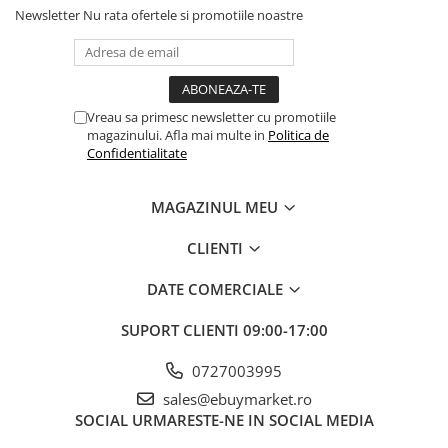
Newsletter
Nu rata ofertele si promotiile noastre
Banda adeziva
Confetti
Costume si Deghizare
Vreau sa primesc newsletter cu promotiile
Fete Masa si Perdele Franjurate
magazinului. Afla mai multe in
Politica de
Lumanari si Toppere
Confidentialitate
Pompe Baloane
MAGAZINUL MEU
Seturi si Arcade Baloane
Tematica Nunta
CLIENTI
Craciun
DATE COMERCIALE
Articole Craciun Bucatarie
Despre acest articol
SUPORT CLIENTI
09:00-17:00
Brazi Craciun
Designul mat al cuierului este rezistent la umezeala și este
antiderapant.
Costume Craciun
0727003995
Lungimea cuierului de haine poate fi ajustata pentru a se potrivi
Covorase Brad
sales@ebuymarket.ro
nevoilor dumneavoastra.
Acest umeraș ocupa puțin spațiu pentru depozitare dupa pliere și
SOCIAL
URMARESTE-NE IN SOCIAL MEDIA
Decoratiune Muzicala Craciun
este convenabil de transportat.