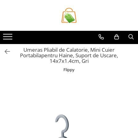
Toate Produsele
Casa si Bricolaj
Accesorii Birou si Consumabile
Umeras Pliabil de Calatorie, Mini Cuier
Articole pentru Animale
Portabilapentru Haine, Suport de Uscare,
Articole pentru baie
14x7x1.4cm, Gri
Articole pentru Bucatarie
Flippy
Accesorii Bucătărie
Dozatoare Condimente
Forme cuburi de gheata
Genti Termoizolante Mancare
Organizatoare si Depozitare
Bucatarie
Organizatoare si Depozitare
Bucatarie