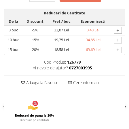
Articole pentru Iluminat
Reduceri de Cantitate
Corpuri de iluminat
De la
Discount
Pret
/ buc
Economisesti
Lampi de veghe
+
3
buc
-5%
22,07 Lei
3,48 Lei
Articole si, Echipamente pentru
Transport şi Ridicat
+
10
buc
-15%
19,75 Lei
34,85 Lei
Pelerine, Umbrele si Accesorii
+
15
buc
-20%
18,58 Lei
69,69 Lei
Videoproiectoare
Cod Produs:
126779
Ai nevoie de ajutor?
0727003995
Adauga la Favorite
Cere informatii
Reduceri de pana la 30%
Discount pe cantitati