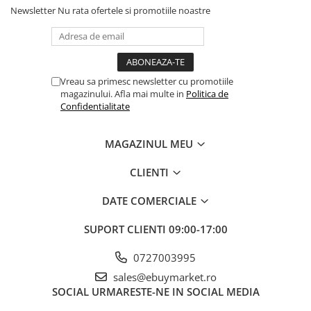
Newsletter
Nu rata ofertele si promotiile noastre
Vreau sa primesc newsletter cu promotiile
magazinului. Afla mai multe in
Politica de
Confidentialitate
MAGAZINUL MEU
CLIENTI
DATE COMERCIALE
Cutia noastra de pastile este echipata cu clips care poate fi
acționat cu o singura mâna și deschise prin apasarea cu degetul
mare, ceea ce este foarte convenabil.
SUPORT CLIENTI
09:00-17:00
0727003995
sales@ebuymarket.ro
SOCIAL
URMARESTE-NE IN SOCIAL MEDIA