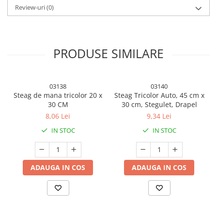
Review-uri
(0)
PRODUSE SIMILARE
03138
03140
Organizatorul nostru de medicamente folosește plastic de înalta
Steag de mana tricolor 20 x
Steag Tricolor Auto, 45 cm x
calitate, FaRa BPA, fara miros, sigur de calitate medicala, capacul
30 CM
30 cm, Stegulet, Drapel
se închide ermetic, nu se deschide ușor și nu se pot pierde
8,06 Lei
9,34 Lei
pastilele.
IN STOC
IN STOC
ADAUGA IN COS
ADAUGA IN COS