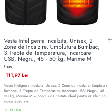
Veselă pentru Masă
Kendama Rubber Grip V3 Cupe
Baloane Latex
Iluminat Festiv
Mari
Articole pentru Casa si Curatenie
Baloane si Accesorii Absolvire
Instalatii de Craciun
Kendama Silken V3 King Size
Accesorii Ingrijire Casa
Baloane si Accesorii Halloween
Liniar / Sir
Cutii depozitare
Kendama Super Sticky V2 Cupe
Banda adeziva
Mari
Ornamente Brad
Diverse Casa
Confetti
Incalzire si climatizare
Suport Decorativ Lumanare
Vesta Inteligenta Incalzita, Unisex, 2
Costume si Deghizare
Lumanari
Zone de Incalzire, Umplutura Bumbac,
Maturi, Perii, Mopuri si Galeti
Fete Masa si Perdele Franjurate
3 Trepte de Temperatura, Incarcare
Perne Voiaj, Paturi si Textile
USB, Negru, 45 - 50 kg, Marime M
Lumanari si Toppere
Produse Curatenie
Pompe Baloane
Flippy
Produse ingrijire incaltaminte
Seturi si Arcade Baloane
111,97 Lei
Radiatoare si Seminee electrice
Tematica Nunta
Steaguri
Vesta Inteligenta Incalzita, Unisex, 2 Zone de Incalzire, Umplutura
Tapet 3D Autoadeziv
Bumbac, 3 Trepte de Temperatura, Incarcare USB, Negru, 45 -
Umidificatoare
50 kg, Marime M – produs de calitate ideal pentru uz zilnic sau
Uscatoare si Standere Haine
ocazii speciale.
Articole pentru Gradina si Bricolaj
IN STOC