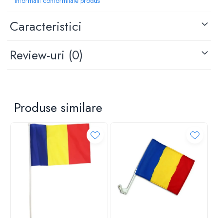
Informatii conformitate produs
Caracteristici
Review-uri
(0)
Produse similare
Descriere:
Vesta unisex încalzita este ideala pentru sezonul
toamna-iarna, oferind confort termic și protecție împotriva
frigului datorita celor doua zone de încalzire: gât și spate.