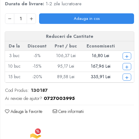
Durata de livrare:
1-2 zile lucratoare
Articole pentru Iluminat
Corpuri de iluminat
Adauga in cos
Lampi de veghe
Articole si, Echipamente pentru
Transport şi Ridicat
Reduceri de Cantitate
Pelerine, Umbrele si Accesorii
De la
Discount
Pret
/ buc
Economisesti
Videoproiectoare
+
3
buc
-5%
106,37 Lei
16,80 Lei
+
10
buc
-15%
95,17 Lei
167,96 Lei
+
15
buc
-20%
89,58 Lei
335,91 Lei
Cod Produs:
130187
Ai nevoie de ajutor?
0727003995
Adauga la Favorite
Cere informatii