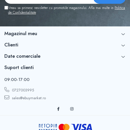
Vreau sa primesc newsletter cu promotiile magazinului. Afla mai multe in
Politica
Lumina albastra:
25°C
de Confidentialitate
Magazinul meu
Tehnologia de încalzire prin fir din fibra de carbon
asigura o distribuire uniforma a caldurii.
Clienti
Date comerciale
Materiale de Înalta Calitate:
Suport clienti
09:00-17:00
Exterior: 100% poliester, oferind protecție împotriva
0727003995
vântului.
sales@ebuymarket.ro
Captușeala: Fibra polycool, asigurând un confort sporit
și izolație termica.
Tesatura din bumbac, moale și confortabila.