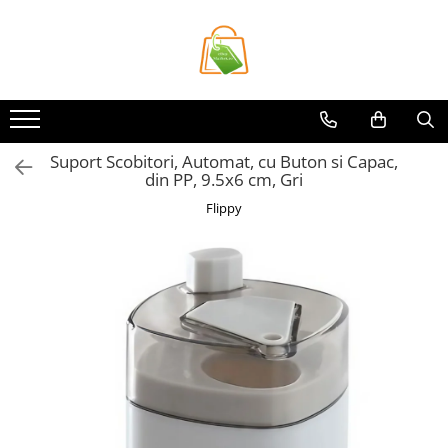
Toate Produsele
Casa si Bricolaj
Accesorii Birou si Consumabile
Suport Scobitori, Automat, cu Buton si Capac,
Articole pentru Animale
din PP, 9.5x6 cm, Gri
Articole pentru baie
Flippy
Articole pentru Bucatarie
Accesorii Bucătărie
Dozatoare Condimente
Forme cuburi de gheata
Genti Termoizolante Mancare
Organizatoare si Depozitare
Bucatarie
Organizatoare si Depozitare
Bucatarie