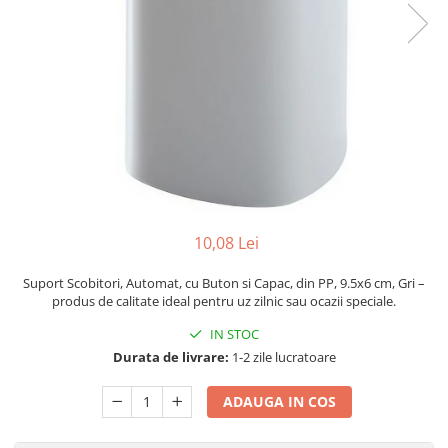
Pahare, Sticle si Cani
Ustensile pentru Bucătărie
Ustensile pentru Bucătărie
Veselă pentru Masă
Articole pentru Casa si Curatenie
Accesorii Ingrijire Casa
Cutii depozitare
Diverse Casa
Incalzire si climatizare
10,08 Lei
Lumanari
Maturi, Perii, Mopuri si Galeti
Suport Scobitori, Automat, cu Buton si Capac, din PP, 9.5x6 cm, Gri –
Perne Voiaj, Paturi si Textile
produs de calitate ideal pentru uz zilnic sau ocazii speciale.
Produse ingrijire incaltaminte
IN STOC
Radiatoare si Seminee electrice
Durata de livrare:
1-2 zile lucratoare
Steaguri
Tapet 3D Autoadeziv
ADAUGA IN COS
Umidificatoare