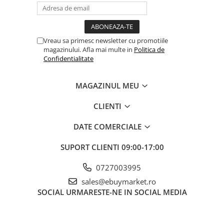
Banda adeziva
Capac Protecție:
Confetti
Vreau sa primesc newsletter cu promotiile
Costume si Deghizare
Capacul încorporat asigura ca scobitorile ramân curate și
magazinului. Afla mai multe in
Politica de
protejate de impuritați.
Confidentialitate
Fete Masa si Perdele Franjurate
Lumanari si Toppere
MAGAZINUL MEU
Pompe Baloane
Design Modern și Compact:
CLIENTI
Seturi si Arcade Baloane
Tematica Nunta
DATE COMERCIALE
Cu un aspect elegant și dimensiuni reduse (9.5x6 cm),
Craciun
suportul se potrivește perfect în orice decor, fie ca este
SUPORT CLIENTI
09:00-17:00
Articole Craciun Bucatarie
utilizat în bucatarie, sufragerie sau birou.
Brazi Craciun
0727003995
Costume Craciun
sales@ebuymarket.ro
SOCIAL
URMARESTE-NE IN SOCIAL MEDIA
Covorase Brad
Decoratiune Muzicala Craciun