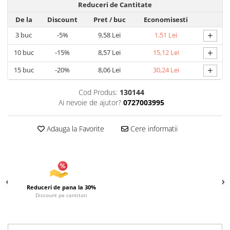
Uscatoare si Standere Haine
Reduceri de Cantitate
Articole pentru Gradina si Bricolaj
De la
Discount
Pret
/ buc
Economisesti
Articole pentru Iluminat
+
3
buc
-5%
9,58 Lei
1,51 Lei
Corpuri de iluminat
+
10
buc
-15%
8,57 Lei
15,12 Lei
Lampi de veghe
+
15
buc
-20%
8,06 Lei
30,24 Lei
Articole si, Echipamente pentru
Transport şi Ridicat
Cod Produs:
130144
Pelerine, Umbrele si Accesorii
Ai nevoie de ajutor?
0727003995
Videoproiectoare
Adauga la Favorite
Cere informatii
Accesorii Auto
Accesorii Auto
Kit-uri Siguranţă Auto
Suporti auto
Reduceri de pana la 30%
Accesorii biciclete
Discount pe cantitati
Ochelari de Protecţie
Articole de plaja