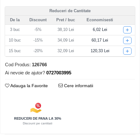
Articole pentru Iluminat
Reduceri de Cantitate
Corpuri de iluminat
De la
Discount
Pret
/ buc
Economisesti
Lampi de veghe
+
3
buc
-5%
38,10 Lei
6,02 Lei
Articole si, Echipamente pentru
+
Transport şi Ridicat
10
buc
-15%
34,09 Lei
60,17 Lei
Pelerine, Umbrele si Accesorii
+
15
buc
-20%
32,09 Lei
120,33 Lei
Videoproiectoare
Cod Produs:
126766
Ai nevoie de ajutor?
0727003995
Adauga la Favorite
Cere informatii
REDUCERI DE PANA LA 30%
Discount pe cantitati