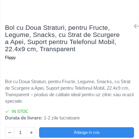
Kendama Rubber Grip V3 Cupe
Baloane Latex
Ustensile pentru Bucătărie
Iluminat Festiv
Mari
Baloane si Accesorii Absolvire
Veselă pentru Masă
Instalatii de Craciun
Kendama Silken V3 King Size
Articole pentru Casa si Curatenie
Baloane si Accesorii Halloween
Liniar / Sir
Bol cu Doua Straturi, pentru Fructe,
Kendama Super Sticky V2 Cupe
Accesorii Ingrijire Casa
Banda adeziva
Legume, Snacks, cu Strat de Scurgere
Mari
Ornamente Brad
Cutii depozitare
a Apei, Suport pentru Telefonul Mobil,
Confetti
Suport Decorativ Lumanare
22.4x9 cm, Transparent
Diverse Casa
Costume si Deghizare
Incalzire si climatizare
Flippy
Fete Masa si Perdele Franjurate
Lumanari
Lumanari si Toppere
Maturi, Perii, Mopuri si Galeti
Perne Voiaj, Paturi si Textile
Pompe Baloane
Bol cu Doua Straturi, pentru Fructe, Legume, Snacks, cu Strat
de Scurgere a Apei, Suport pentru Telefonul Mobil, 22.4x9 cm,
Produse ingrijire incaltaminte
Seturi si Arcade Baloane
Transparent – produs de calitate ideal pentru uz zilnic sau ocazii
Radiatoare si Seminee electrice
Tematica Nunta
speciale.
Steaguri
IN STOC
Tapet 3D Autoadeziv
Durata de livrare:
1-2 zile lucratoare
Umidificatoare
Uscatoare si Standere Haine
Adauga in cos
Articole pentru Gradina si Bricolaj