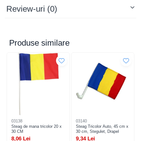
Review-uri
(0)
Produse similare
Descriere:
Design cu doua straturi: bol de fructe cu doua straturi, cu
gauri de drenaj, care sunt convenabile pentru scurgerea
apei și pentru pastrarea fructelor proaspete.
03138
03140
Material: Aceste recipiente rotunde pentru fructe sunt
Steag de mana tricolor 20 x
Steag Tricolor Auto, 45 cm x
30 CM
30 cm, Stegulet, Drapel
fabricate din PC, ceea ce le face durabile și ușoare.
8,06 Lei
9,34 Lei