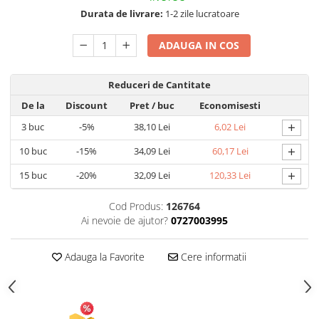
Durata de livrare:
1-2 zile lucratoare
Articole pentru Gradina si Bricolaj
Articole pentru Iluminat
ADAUGA IN COS
Corpuri de iluminat
Lampi de veghe
Reduceri de Cantitate
Articole si, Echipamente pentru
De la
Discount
Pret
/ buc
Economisesti
Transport şi Ridicat
+
3
buc
-5%
38,10 Lei
6,02 Lei
Pelerine, Umbrele si Accesorii
+
10
buc
-15%
34,09 Lei
60,17 Lei
Videoproiectoare
+
15
buc
-20%
32,09 Lei
120,33 Lei
Cod Produs:
126764
Ai nevoie de ajutor?
0727003995
Adauga la Favorite
Cere informatii