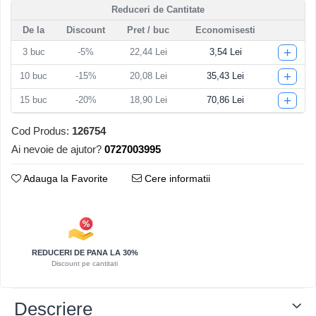
Reduceri de Cantitate
Articole pentru Iluminat
De la
Discount
Pret
/ buc
Economisesti
Corpuri de iluminat
+
3
buc
-5%
22,44 Lei
3,54 Lei
Lampi de veghe
+
10
buc
-15%
20,08 Lei
35,43 Lei
Articole si, Echipamente pentru
Transport şi Ridicat
+
15
buc
-20%
18,90 Lei
70,86 Lei
Pelerine, Umbrele si Accesorii
Cod Produs:
126754
Videoproiectoare
Ai nevoie de ajutor?
0727003995
Adauga la Favorite
Cere informatii
REDUCERI DE PANA LA 30%
Discount pe cantitati
Descriere