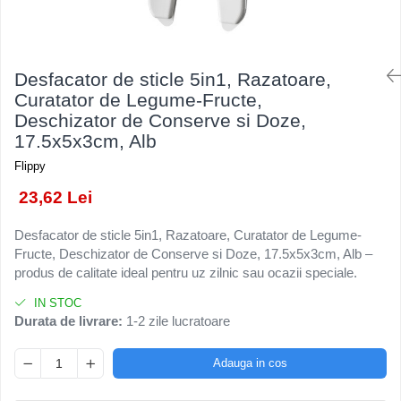
Kendama Rubber Grip V3 Cupe
Baloane Latex
Ustensile pentru Bucătărie
Iluminat Festiv
Mari
Baloane si Accesorii Absolvire
Veselă pentru Masă
Instalatii de Craciun
Kendama Silken V3 King Size
Articole pentru Casa si Curatenie
Baloane si Accesorii Halloween
Liniar / Sir
Desfacator de sticle 5in1, Razatoare,
Kendama Super Sticky V2 Cupe
Accesorii Ingrijire Casa
Banda adeziva
Curatator de Legume-Fructe,
Mari
Ornamente Brad
Cutii depozitare
Deschizator de Conserve si Doze,
Confetti
Suport Decorativ Lumanare
17.5x5x3cm, Alb
Diverse Casa
Costume si Deghizare
Incalzire si climatizare
Flippy
Fete Masa si Perdele Franjurate
Lumanari
23,62 Lei
Lumanari si Toppere
Maturi, Perii, Mopuri si Galeti
Perne Voiaj, Paturi si Textile
Pompe Baloane
Desfacator de sticle 5in1, Razatoare, Curatator de Legume-
Fructe, Deschizator de Conserve si Doze, 17.5x5x3cm, Alb –
Produse ingrijire incaltaminte
Seturi si Arcade Baloane
produs de calitate ideal pentru uz zilnic sau ocazii speciale.
Radiatoare si Seminee electrice
Tematica Nunta
Steaguri
IN STOC
Durata de livrare:
1-2 zile lucratoare
Tapet 3D Autoadeziv
Umidificatoare
Adauga in cos
Uscatoare si Standere Haine
Articole pentru Gradina si Bricolaj