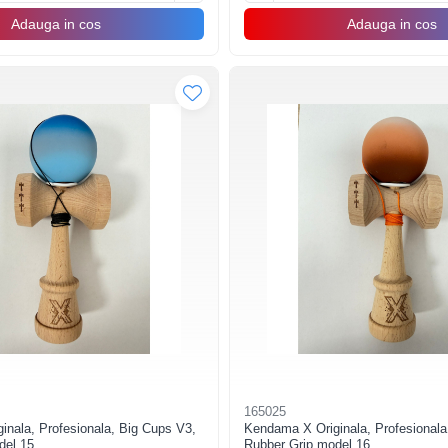
Adauga in cos
Adauga in cos
165025
nala, Profesionala, Big Cups V3,
Kendama X Originala, Profesionala
del 15
Rubber Grip model 16