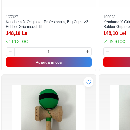
Decoratiuni Brad
Decoratiuni Craciun
165027
165028
Decoratiuni Luminoase
Kendama X Originala, Profesionala, Big Cups V3,
Kendama X Origi
Rubber Grip model 18
Rubber Grip mo
Figurine Decorative Craciun
148,10 Lei
148,10 Lei
Fundite Brad
IN STOC
IN STOC
Ghirlanda Decorativa
Globuri Brad
Adauga in cos
Iluminat Festiv
Instalatii de Craciun
Liniar / Sir
Ornamente Brad
Suport Decorativ Lumanare
Ingrijire personala si cosmetice
Accesorii Machiaj si Trimmere
Epilare, tuns si ras