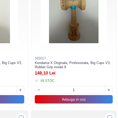
165017
, Big Cups V3,
Kendama X Originala, Profesionala, Big Cups V3,
Rubber Grip model 8
148,10 Lei
IN STOC
Adauga in cos