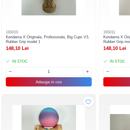
Pahare, Sticle si Cani
Ustensile pentru Bucătărie
Ustensile pentru Bucătărie
Veselă pentru Masă
Articole pentru Casa si Curatenie
165010
165011
Kendama X Originala, Profesionala, Big Cups V3,
Kendama X Origi
Accesorii Ingrijire Casa
Rubber Grip model 1
Rubber Grip mo
148,10 Lei
148,10 Lei
Cutii depozitare
Diverse Casa
IN STOC
IN STOC
Incalzire si climatizare
Lumanari
Maturi, Perii, Mopuri si Galeti
Adauga in cos
Perne Voiaj, Paturi si Textile
Produse ingrijire incaltaminte
Radiatoare si Seminee electrice
Steaguri
Tapet 3D Autoadeziv
Umidificatoare