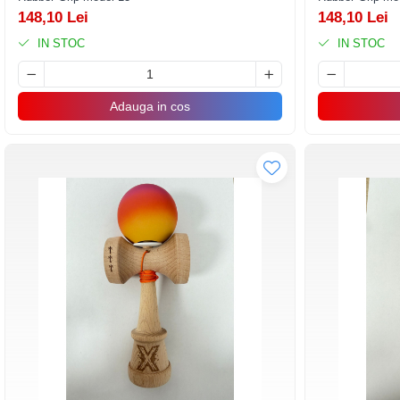
148,10 Lei
148,10 Lei
Banda adeziva
IN STOC
IN STOC
Confetti
Costume si Deghizare
Adauga in cos
Fete Masa si Perdele Franjurate
Lumanari si Toppere
Pompe Baloane
Seturi si Arcade Baloane
Tematica Nunta
Craciun
Articole Craciun Bucatarie
Brazi Craciun
Costume Craciun
Covorase Brad
Decoratiune Muzicala Craciun