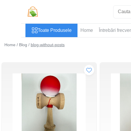
Toate Produsele
Toate Produsele
Home
Întrebări frecve
Casa si Bricolaj
Accesorii Birou si Consumabile
Home /
Blog /
blog-without-posts
Articole pentru Animale
Articole pentru baie
Articole pentru Bucatarie
Accesorii Bucătărie
Dozatoare Condimente
Forme cuburi de gheata
Genti Termoizolante Mancare
Organizatoare si Depozitare
Bucatarie
Organizatoare si Depozitare
Bucatarie