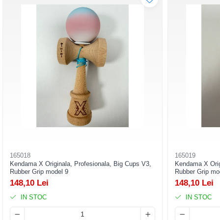
Pistoale cu apa
Articole pentru Copii
Articole Diverse copii
Articole diverse pentru copii
Covorase de joaca
Genti, Portofele, Penare
Ingrijire Unghii
Jucarii Creative
Jucarii pentru copii
Jucarii si Jocuri
Jucarii si Jocuri
165018
165019
Kendama X Originala, Profesionala, Big Cups V3,
Kendama X Origi
Markere si Set Desen
Rubber Grip model 9
Rubber Grip mo
148,10 Lei
148,10 Lei
Markere si Set Desen
IN STOC
IN STOC
Scaune de masa bebe
Articole Petrecere