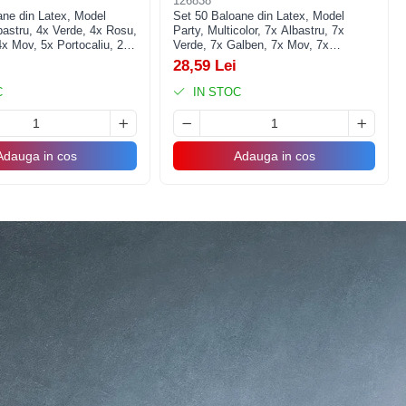
126838
ane din Latex, Model
Set 50 Baloane din Latex, Model
bastru, 4x Verde, 4x Rosu,
Party, Multicolor, 7x Albastru, 7x
x Mov, 5x Portocaliu, 23
Verde, 7x Galben, 7x Mov, 7x
Portocaliu, 7x Roz, 8x Rosu, 23 cm,
28,59 Lei
1.4 g
C
IN STOC
Adauga in cos
Adauga in cos
ta, botez, absolvire, baby shower sau gender reveal! Cu un
 și cu heliu, oferindu-ți flexibilitatea de a le folosi în diverse