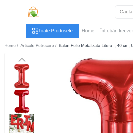
Toate Produsele
Toate Produsele
Home
Întrebări frecve
Casa si Bricolaj
Accesorii Birou si Consumabile
Home /
Articole Petrecere /
Balon Folie Metalizata Litera I, 40 cm, 
Articole pentru Animale
Articole pentru baie
Articole pentru Bucatarie
Accesorii Bucătărie
Dozatoare Condimente
Forme cuburi de gheata
Genti Termoizolante Mancare
Organizatoare si Depozitare
Bucatarie
Organizatoare si Depozitare
Bucatarie