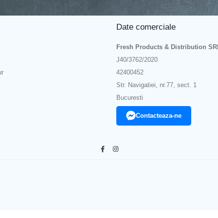
Date comerciale
Fresh Products & Distribution SR
J40/3762/2020
ur
42400452
recta la soare, aer condiționat, ger sau alte condiții extreme.
Str. Navigatiei, nr.77, sect. 1
Bucuresti
ența speciala, plina de culoare și eleganța!
Contacteaza-ne