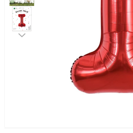
Pahare, Sticle si Cani
Ustensile pentru Bucătărie
Ustensile pentru Bucătărie
Veselă pentru Masă
Articole pentru Casa si Curatenie
Accesorii Ingrijire Casa
Cutii depozitare
Diverse Casa
Incalzire si climatizare
Lumanari
Maturi, Perii, Mopuri si Galeti
Perne Voiaj, Paturi si Textile
Produse ingrijire incaltaminte
Radiatoare si Seminee electrice
Steaguri
Tapet 3D Autoadeziv
Umidificatoare