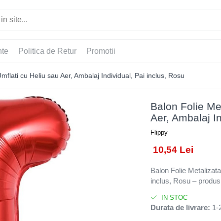
nte
Politica de Retur
Promotii
Umflati cu Heliu sau Aer, Ambalaj Individual, Pai inclus, Rosu
Balon Folie Met
Aer, Ambalaj In
Flippy
10,54 Lei
Balon Folie Metalizata
inclus, Rosu – produs d
IN STOC
Durata de livrare:
1-2