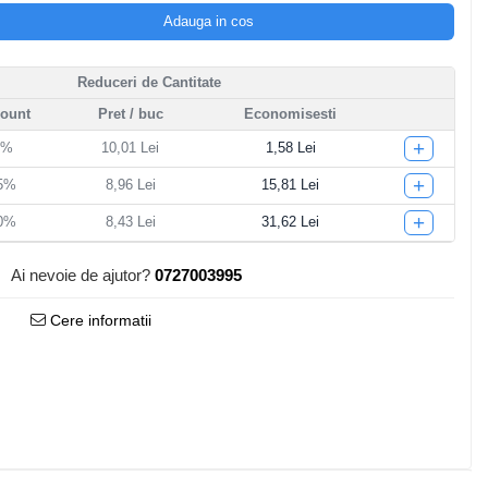
Adauga in cos
Reduceri de Cantitate
count
Pret
/ buc
Economisesti
+
5%
10,01 Lei
1,58 Lei
+
15%
8,96 Lei
15,81 Lei
+
20%
8,43 Lei
31,62 Lei
Ai nevoie de ajutor?
0727003995
Cere informatii