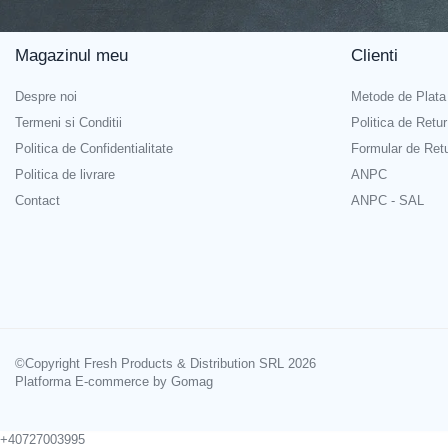
Banda adeziva
Magazinul meu
Clienti
Balonul se livreaza neumflat.
Confetti
Costume si Deghizare
Setul contine un pai transparent pentru umflare balonului
Despre noi
Metode de Plata
Fete Masa si Perdele Franjurate
Termeni si Conditii
Politica de Retur
Poate fi umflat cu aer sau heliu.
Politica de Confidentialitate
Formular de Ret
Lumanari si Toppere
Pentru a prelungi durata de viața a balonului, evita expunerea di
Politica de livrare
ANPC
Pompe Baloane
Contact
ANPC - SAL
Seturi si Arcade Baloane
Alege baloanele pentru a transforma orice eveniment într-o experi
Tematica Nunta
Craciun
Articole Craciun Bucatarie
Brazi Craciun
Costume Craciun
©Copyright Fresh Products & Distribution SRL 2026
Platforma E-commerce by Gomag
Covorase Brad
Decoratiune Muzicala Craciun
+40727003995