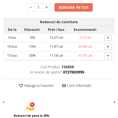
Articole pentru Gradina si Bricolaj
ADAUGA IN COS
Articole pentru Iluminat
Corpuri de iluminat
Reduceri de Cantitate
Lampi de veghe
De la
Discount
Pret
/ buc
Economisesti
Articole si, Echipamente pentru
+
3
buc
-5%
13,27 Lei
2,10 Lei
Transport şi Ridicat
+
10
buc
-15%
11,87 Lei
20,96 Lei
Pelerine, Umbrele si Accesorii
+
15
buc
-20%
11,18 Lei
41,91 Lei
Videoproiectoare
Cod Produs:
126858
Ai nevoie de ajutor?
0727003995
Adauga la Favorite
Cere informatii
Reduceri de pana la 30%