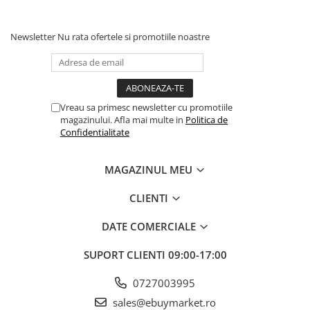
Baloanele din latex umflate cu heliu
se mentin in general
intre 6 – 8 ore
Newsletter
Nu rata ofertele si promotiile noastre
Baloanele din latex sunt biodegradabile, fiind prietenoase cu
mediul inconjurator.
In functie de setarile fiecarui monitor sau producator,
culorile pot sa difere de cele afisate.
Vreau sa primesc newsletter cu promotiile
magazinului. Afla mai multe in
Politica de
Confidentialitate
* Este recomandat ca baloanele sa fie ferite de soare, aer
conditionat, ger etc pentru ca se pot sparge sau se pot desumfla
mai repede.
MAGAZINUL MEU
CLIENTI
DATE COMERCIALE
SUPORT CLIENTI
09:00-17:00
0727003995
sales@ebuymarket.ro