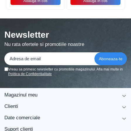
Adauga in cos
Adauga in cos
Balonul se livreaza neumflat.
Setul contine un pai transparent pentru umflare
balonului
Newsletter
Poate fi umflat cu aer sau heliu.
Nu rata ofertele si promotiile noastre
Pentru a prelungi durata de viața a balonului, evita
expunerea directa la soare, aer condiționat, ger sau
alte condiții extreme.
Vreau sa primesc newsletter cu promotiile magazinului. Afla mai multe in
Politica de Confidentialitate
Alege baloanele pentru a transforma orice eveniment într-o
experiența speciala, plina de culoare și eleganța!
Magazinul meu
Clienti
Date comerciale
Suport clienti