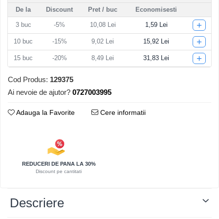
De la
Discount
Pret
/ buc
Economisesti
Articole pentru Iluminat
+
3
buc
-5%
10,08 Lei
1,59 Lei
Corpuri de iluminat
Lampi de veghe
+
10
buc
-15%
9,02 Lei
15,92 Lei
Articole si, Echipamente pentru
+
15
buc
-20%
8,49 Lei
31,83 Lei
Transport şi Ridicat
Pelerine, Umbrele si Accesorii
Cod Produs:
129375
Ai nevoie de ajutor?
0727003995
Videoproiectoare
Adauga la Favorite
Cere informatii
REDUCERI DE PANA LA 30%
Discount pe cantitati
Descriere