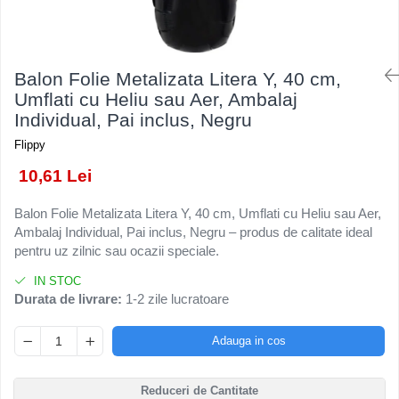
Kendama Rubber Grip V3 Cupe
Baloane Latex
Ustensile pentru Bucătărie
Iluminat Festiv
Mari
Baloane si Accesorii Absolvire
Veselă pentru Masă
Instalatii de Craciun
Kendama Silken V3 King Size
Articole pentru Casa si Curatenie
Baloane si Accesorii Halloween
Liniar / Sir
Balon Folie Metalizata Litera Y, 40 cm,
Kendama Super Sticky V2 Cupe
Accesorii Ingrijire Casa
Banda adeziva
Umflati cu Heliu sau Aer, Ambalaj
Mari
Ornamente Brad
Cutii depozitare
Individual, Pai inclus, Negru
Confetti
Suport Decorativ Lumanare
Diverse Casa
Flippy
Costume si Deghizare
Incalzire si climatizare
10,61 Lei
Fete Masa si Perdele Franjurate
Lumanari
Lumanari si Toppere
Maturi, Perii, Mopuri si Galeti
Balon Folie Metalizata Litera Y, 40 cm, Umflati cu Heliu sau Aer,
Ambalaj Individual, Pai inclus, Negru – produs de calitate ideal
Perne Voiaj, Paturi si Textile
Pompe Baloane
pentru uz zilnic sau ocazii speciale.
Produse ingrijire incaltaminte
Seturi si Arcade Baloane
Radiatoare si Seminee electrice
IN STOC
Tematica Nunta
Durata de livrare:
1-2 zile lucratoare
Steaguri
Tapet 3D Autoadeziv
Adauga in cos
Umidificatoare
Uscatoare si Standere Haine
Reduceri de Cantitate
Articole pentru Gradina si Bricolaj