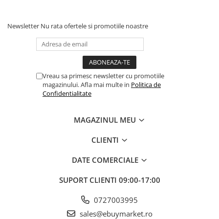
petrecere.
Instrucțiuni de utilizare:
Newsletter
Nu rata ofertele si promotiile noastre
Balonul se livreaza neumflat.
Setul contine un pai transparent pentru umflare balonului
Vreau sa primesc newsletter cu promotiile
Poate fi umflat cu aer sau heliu.
magazinului. Afla mai multe in
Politica de
Confidentialitate
Pentru a prelungi durata de viața a balonului, evita expunerea
directa la soare, aer condiționat, ger sau alte condiții extreme.
MAGAZINUL MEU
CLIENTI
Alege baloanele pentru a transforma orice eveniment într-o
experiența speciala, plina de culoare și eleganța!
DATE COMERCIALE
SUPORT CLIENTI
09:00-17:00
0727003995
sales@ebuymarket.ro