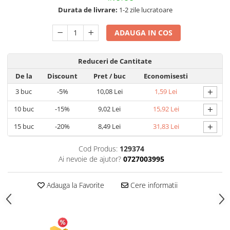
Durata de livrare:
1-2 zile lucratoare
Articole pentru Gradina si Bricolaj
Articole pentru Iluminat
ADAUGA IN COS
Corpuri de iluminat
Lampi de veghe
Reduceri de Cantitate
Articole si, Echipamente pentru
De la
Discount
Pret
/ buc
Economisesti
Transport şi Ridicat
+
3
buc
-5%
10,08 Lei
1,59 Lei
Pelerine, Umbrele si Accesorii
+
10
buc
-15%
9,02 Lei
15,92 Lei
Videoproiectoare
+
15
buc
-20%
8,49 Lei
31,83 Lei
Cod Produs:
129374
Ai nevoie de ajutor?
0727003995
Adauga la Favorite
Cere informatii