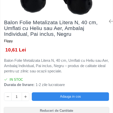
Kendama Rubber Grip V3 Cupe
Baloane Latex
Ustensile pentru Bucătărie
Iluminat Festiv
Mari
Baloane si Accesorii Absolvire
Veselă pentru Masă
Instalatii de Craciun
Kendama Silken V3 King Size
Articole pentru Casa si Curatenie
Baloane si Accesorii Halloween
Liniar / Sir
Balon Folie Metalizata Litera N, 40 cm,
Kendama Super Sticky V2 Cupe
Accesorii Ingrijire Casa
Banda adeziva
Umflati cu Heliu sau Aer, Ambalaj
Mari
Ornamente Brad
Cutii depozitare
Individual, Pai inclus, Negru
Confetti
Suport Decorativ Lumanare
Diverse Casa
Flippy
Costume si Deghizare
Incalzire si climatizare
10,61 Lei
Fete Masa si Perdele Franjurate
Lumanari
Lumanari si Toppere
Maturi, Perii, Mopuri si Galeti
Balon Folie Metalizata Litera N, 40 cm, Umflati cu Heliu sau Aer,
Ambalaj Individual, Pai inclus, Negru – produs de calitate ideal
Perne Voiaj, Paturi si Textile
Pompe Baloane
pentru uz zilnic sau ocazii speciale.
Produse ingrijire incaltaminte
Seturi si Arcade Baloane
Radiatoare si Seminee electrice
IN STOC
Tematica Nunta
Durata de livrare:
1-2 zile lucratoare
Steaguri
Tapet 3D Autoadeziv
Adauga in cos
Umidificatoare
Uscatoare si Standere Haine
Reduceri de Cantitate
Articole pentru Gradina si Bricolaj