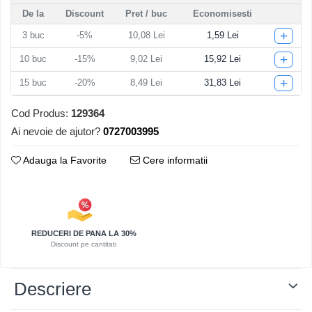
De la
Discount
Pret
/ buc
Economisesti
Articole pentru Iluminat
+
3
buc
-5%
10,08 Lei
1,59 Lei
Corpuri de iluminat
Lampi de veghe
+
10
buc
-15%
9,02 Lei
15,92 Lei
Articole si, Echipamente pentru
+
15
buc
-20%
8,49 Lei
31,83 Lei
Transport şi Ridicat
Pelerine, Umbrele si Accesorii
Cod Produs:
129364
Ai nevoie de ajutor?
0727003995
Videoproiectoare
Adauga la Favorite
Cere informatii
REDUCERI DE PANA LA 30%
Discount pe cantitati
Descriere