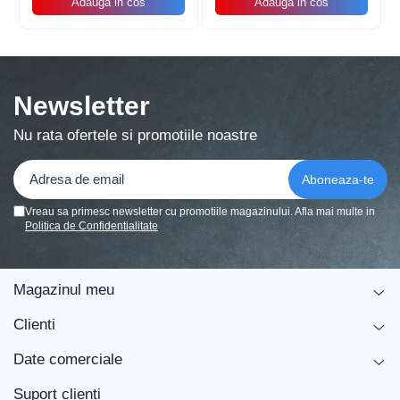
Adauga in cos
Adauga in cos
Balonul se livreaza neumflat.
Setul contine un pai transparent pentru umflare
balonului
Newsletter
Poate fi umflat cu aer sau heliu.
Nu rata ofertele si promotiile noastre
Pentru a prelungi durata de viața a balonului, evita
expunerea directa la soare, aer condiționat, ger sau
alte condiții extreme.
Vreau sa primesc newsletter cu promotiile magazinului. Afla mai multe in
Politica de Confidentialitate
Alege baloanele pentru a transforma orice eveniment într-o
experiența speciala, plina de culoare și eleganța!
Magazinul meu
Clienti
Date comerciale
Suport clienti