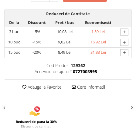
Uscatoare si Standere Haine
Articole pentru Gradina si Bricolaj
Reduceri de Cantitate
Articole pentru Iluminat
De la
Discount
Pret
/ buc
Economisesti
Corpuri de iluminat
+
3
buc
-5%
10,08 Lei
1,59 Lei
Lampi de veghe
+
10
buc
-15%
9,02 Lei
15,92 Lei
Articole si, Echipamente pentru
Transport şi Ridicat
+
15
buc
-20%
8,49 Lei
31,83 Lei
Pelerine, Umbrele si Accesorii
Cod Produs:
129362
Videoproiectoare
Ai nevoie de ajutor?
0727003995
Accesorii Auto
Accesorii Auto
Adauga la Favorite
Cere informatii
Kit-uri Siguranţă Auto
Suporti auto
Accesorii biciclete
Ochelari de Protecţie
Reduceri de pana la 30%
Discount pe cantitati
Articole de plaja