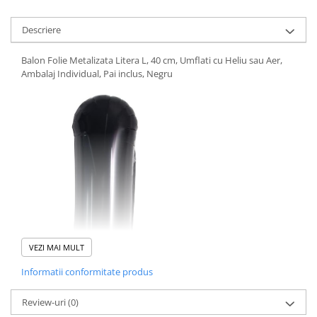
Pistoale cu apa
Articole pentru Copii
Descriere
Articole Diverse copii
Balon Folie Metalizata Litera L, 40 cm, Umflati cu Heliu sau Aer,
Articole diverse pentru copii
Ambalaj Individual, Pai inclus, Negru
Covorase de joaca
Genti, Portofele, Penare
Ingrijire Unghii
Jucarii Creative
Jucarii pentru copii
Jucarii si Jocuri
Jucarii si Jocuri
Markere si Set Desen
VEZI MAI MULT
Markere si Set Desen
Informatii conformitate produs
Scaune de masa bebe
Review-uri
(0)
Articole Petrecere