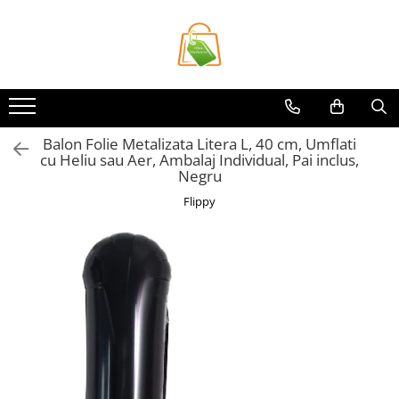
Toate Produsele
Casa si Bricolaj
Accesorii Birou si Consumabile
Balon Folie Metalizata Litera L, 40 cm, Umflati
Articole pentru Animale
cu Heliu sau Aer, Ambalaj Individual, Pai inclus,
Articole pentru baie
Negru
Articole pentru Bucatarie
Flippy
Accesorii Bucătărie
Dozatoare Condimente
Forme cuburi de gheata
Genti Termoizolante Mancare
Organizatoare si Depozitare
Bucatarie
Organizatoare si Depozitare
Bucatarie