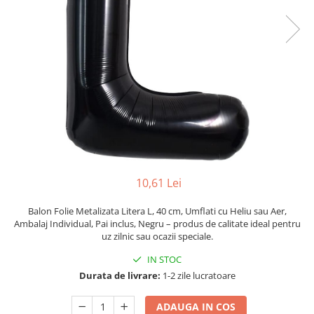
Pahare, Sticle si Cani
Ustensile pentru Bucătărie
Ustensile pentru Bucătărie
Veselă pentru Masă
Articole pentru Casa si Curatenie
Accesorii Ingrijire Casa
Cutii depozitare
Diverse Casa
Incalzire si climatizare
Lumanari
10,61 Lei
Maturi, Perii, Mopuri si Galeti
Perne Voiaj, Paturi si Textile
Balon Folie Metalizata Litera L, 40 cm, Umflati cu Heliu sau Aer,
Ambalaj Individual, Pai inclus, Negru – produs de calitate ideal pentru
Produse ingrijire incaltaminte
uz zilnic sau ocazii speciale.
Radiatoare si Seminee electrice
IN STOC
Steaguri
Durata de livrare:
1-2 zile lucratoare
Tapet 3D Autoadeziv
Umidificatoare
ADAUGA IN COS