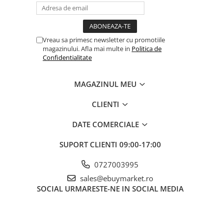
Balonul se livreaza neumflat.
Setul contine un pai transparent pentru umflare balonului
Vreau sa primesc newsletter cu promotiile
Poate fi umflat cu aer sau heliu.
magazinului. Afla mai multe in
Politica de
Confidentialitate
Pentru a prelungi durata de viața a balonului, evita expunerea
directa la soare, aer condiționat, ger sau alte condiții extreme.
MAGAZINUL MEU
CLIENTI
Alege baloanele pentru a transforma orice eveniment într-o
experiența speciala, plina de culoare și eleganța!
DATE COMERCIALE
SUPORT CLIENTI
09:00-17:00
0727003995
sales@ebuymarket.ro
SOCIAL
URMARESTE-NE IN SOCIAL MEDIA