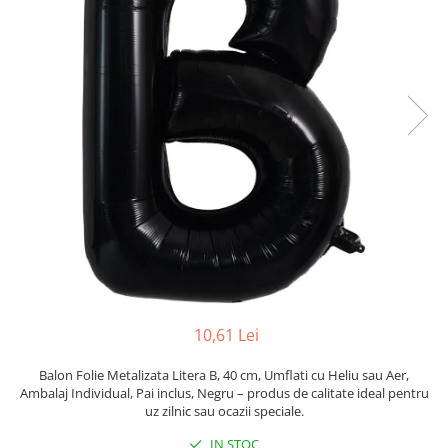
Pahare, Sticle si Cani
Ustensile pentru Bucătărie
Ustensile pentru Bucătărie
Veselă pentru Masă
Articole pentru Casa si Curatenie
Accesorii Ingrijire Casa
Cutii depozitare
Diverse Casa
Incalzire si climatizare
Lumanari
Maturi, Perii, Mopuri si Galeti
Perne Voiaj, Paturi si Textile
Produse Curatenie
10,61 Lei
Produse ingrijire incaltaminte
Radiatoare si Seminee electrice
Balon Folie Metalizata Litera B, 40 cm, Umflati cu Heliu sau Aer,
Ambalaj Individual, Pai inclus, Negru – produs de calitate ideal pentru
Steaguri
uz zilnic sau ocazii speciale.
Tapet 3D Autoadeziv
IN STOC