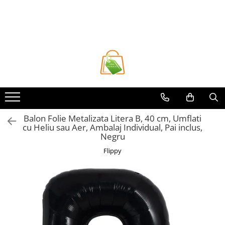
Toate Produsele
Casa si Bricolaj
Accesorii Birou si Consumabile
Articole pentru Animale
Articole pentru baie
Articole pentru Bucatarie
Balon Folie Metalizata Litera B, 40 cm, Umflati
cu Heliu sau Aer, Ambalaj Individual, Pai inclus,
Accesorii Bucătărie
Negru
Dozatoare Condimente
Flippy
Forme cuburi de gheata
Genti Termoizolante Mancare
Organizatoare si Depozitare
Bucatarie
Organizatoare si Depozitare
Bucatarie