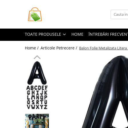
Toate Produsele
Casa si Bricolaj
TOATE PRODUSELE
HOME
ÎNTREBĂRI FRECVEN
Accesorii Birou si Consumabile
Articole pentru Animale
Home /
Articole Petrecere /
Balon Folie Metalizata Litera 
Articole pentru baie
Articole pentru Bucatarie
Accesorii Bucătărie
Dozatoare Condimente
Forme cuburi de gheata
Genti Termoizolante Mancare
Organizatoare si Depozitare
Bucatarie
Organizatoare si Depozitare
Bucatarie