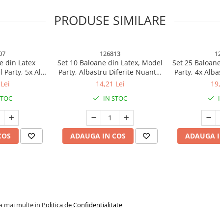
PRODUSE SIMILARE
07
126813
1
e din Latex
Set 10 Baloane din Latex, Model
Set 25 Baloane
 Party, 5x Alb,
Party, Albastru Diferite Nuante,
Party, 4x Alba
 cm, 2.2 g
30 cm, 2.8 g
Rosu, 4x Gal
Lei
14,21 Lei
19
Portocaliu
STOC
IN STOC
 pentru fiecare ocazie!
COS
ADAUGA IN COS
ADAUGA I
tru a aduce un plus de magie și
lvire, baby shower sau gender
 aceste baloane sunt esențiale
 aluminiu, baloanele sunt durabile
ferindu-ți flexibilitatea de a le
la mai multe in
Politica de Confidentialitate
ent pentru o umflare ușoara, astfel