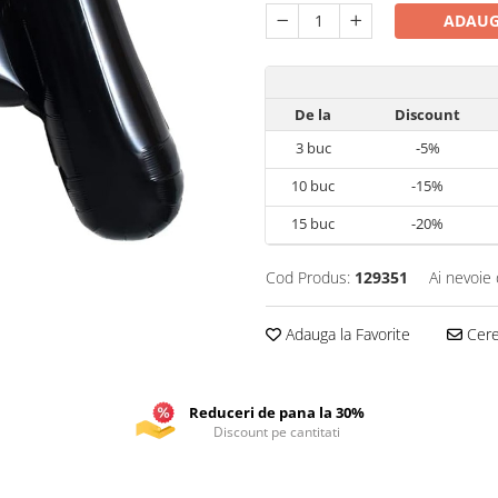
ADAUG
De la
Discount
3
buc
-5%
10
buc
-15%
15
buc
-20%
Cod Produs:
129351
Ai nevoie 
Adauga la Favorite
Cere 
Reduceri de pana la 30%
Discount pe cantitati