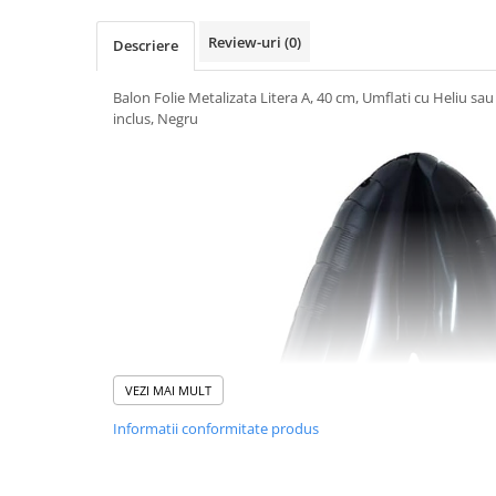
Uscatoare si Standere Haine
Articole pentru Gradina si Bricolaj
Review-uri
(0)
Descriere
Articole pentru Iluminat
Balon Folie Metalizata Litera A, 40 cm, Umflati cu Heliu sau
Corpuri de iluminat
inclus, Negru
Lampi de veghe
Articole si, Echipamente pentru
Transport şi Ridicat
Pelerine, Umbrele si Accesorii
Videoproiectoare
Accesorii Auto
Accesorii Auto
Kit-uri Siguranţă Auto
Suporti auto
VEZI MAI MULT
Accesorii biciclete
Informatii conformitate produs
Ochelari de Protecţie
Articole de plaja