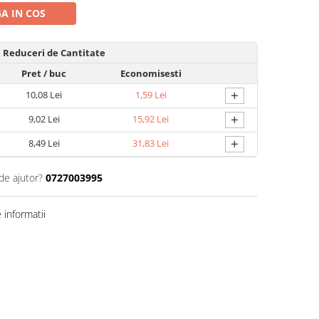
A IN COS
Reduceri de Cantitate
Pret
/ buc
Economisesti
+
10,08 Lei
1,59 Lei
+
9,02 Lei
15,92 Lei
+
8,49 Lei
31,83 Lei
de ajutor?
0727003995
informatii