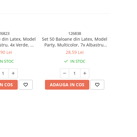
26823
126838
 din Latex, Model
Set 50 Baloane din Latex, Model
Set 25 B
stru, 4x Verde, 4x
Party, Multicolor, 7x Albastru,
Metalizata,
ben, 4x Mov, 5x
7x Verde, 7x Galben, 7x Mov, 7x
Mult
,90 Lei
28,59 Lei
, 23 cm, 1.4 g
Portocaliu, 7x Roz, 8x Rosu, 23
IN STOC
IN STOC
cm, 1.4 g
N COS
ADAUGA IN COS
ADAUG