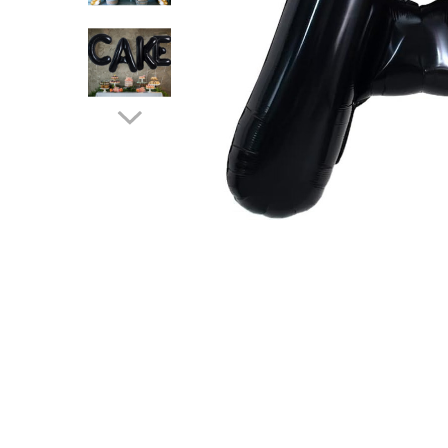
Pahare, Sticle si Cani
Ustensile pentru Bucătărie
Ustensile pentru Bucătărie
Veselă pentru Masă
Articole pentru Casa si Curatenie
Accesorii Ingrijire Casa
Cutii depozitare
Diverse Casa
Incalzire si climatizare
Lumanari
Maturi, Perii, Mopuri si Galeti
Perne Voiaj, Paturi si Textile
Produse ingrijire incaltaminte
Radiatoare si Seminee electrice
Steaguri
Tapet 3D Autoadeziv
Umidificatoare