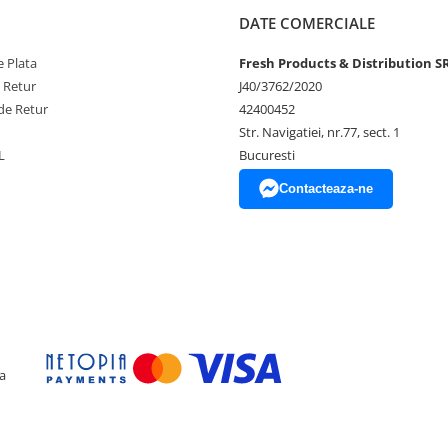
DATE COMERCIALE
 Plata
Fresh Products & Distribution S
e Retur
J40/3762/2020
de Retur
42400452
Str. Navigatiei, nr.77, sect. 1
ului
L
Bucuresti
Contacteaza-ne
unerea directa la soare, aer
 experiența speciala, plina de
a