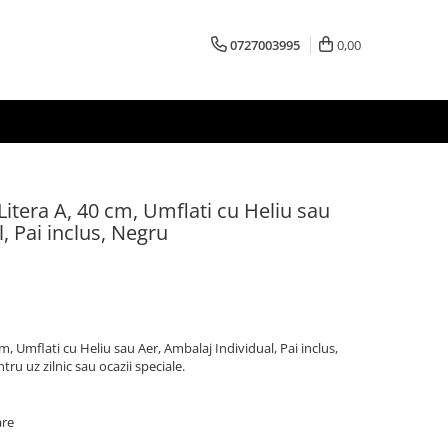
0727003995
0,00
Litera A, 40 cm, Umflati cu Heliu sau
, Pai inclus, Negru
m, Umflati cu Heliu sau Aer, Ambalaj Individual, Pai inclus,
ru uz zilnic sau ocazii speciale.
are