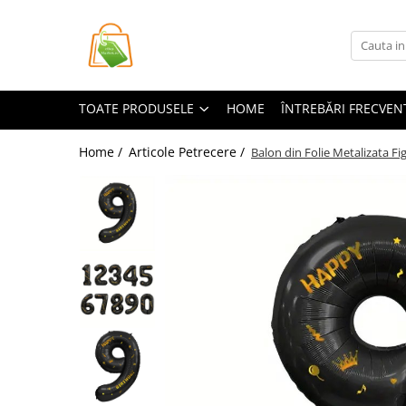
Toate Produsele
Casa si Bricolaj
TOATE PRODUSELE
HOME
ÎNTREBĂRI FRECVEN
Accesorii Birou si Consumabile
Articole pentru Animale
Home /
Articole Petrecere /
Balon din Folie Metalizata Fi
Articole pentru baie
Articole pentru Bucatarie
Accesorii Bucătărie
Dozatoare Condimente
Forme cuburi de gheata
Genti Termoizolante Mancare
Organizatoare si Depozitare
Bucatarie
Organizatoare si Depozitare
Bucatarie