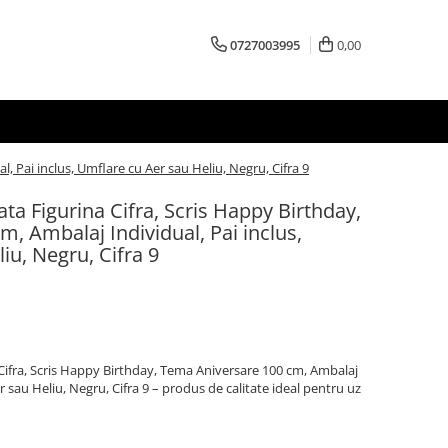
0727003995
0,00
, Pai inclus, Umflare cu Aer sau Heliu, Negru, Cifra 9
ata Figurina Cifra, Scris Happy Birthday,
, Ambalaj Individual, Pai inclus,
iu, Negru, Cifra 9
 Cifra, Scris Happy Birthday, Tema Aniversare 100 cm, Ambalaj
r sau Heliu, Negru, Cifra 9 – produs de calitate ideal pentru uz