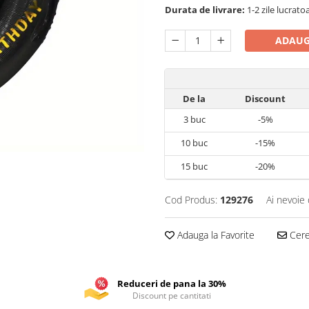
Durata de livrare:
1-2 zile lucrato
ADAUG
De la
Discount
3
buc
-5%
10
buc
-15%
15
buc
-20%
Cod Produs:
129276
Ai nevoie 
Adauga la Favorite
Cere 
Reduceri de pana la 30%
Discount pe cantitati