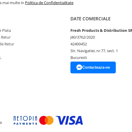
ferindu-ți flexibilitatea de a le
la mai multe in
Politica de Confidentialitate
ent pentru o umflare ușoara, astfel
DATE COMERCIALE
 Plata
Fresh Products & Distribution S
e Retur
J40/3762/2020
de Retur
42400452
Str. Navigatiei, nr.77, sect. 1
ului
L
Bucuresti
Contacteaza-ne
unerea directa la soare, aer
 experiența speciala, plina de
a