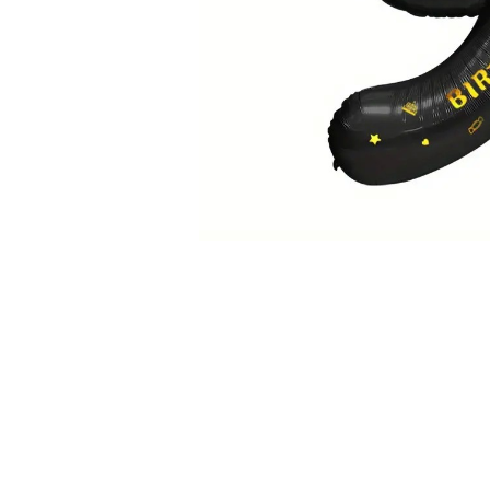
Pahare, Sticle si Cani
Ustensile pentru Bucătărie
Ustensile pentru Bucătărie
Veselă pentru Masă
Articole pentru Casa si Curatenie
Accesorii Ingrijire Casa
Cutii depozitare
Diverse Casa
Incalzire si climatizare
Lumanari
Maturi, Perii, Mopuri si Galeti
Perne Voiaj, Paturi si Textile
Produse ingrijire incaltaminte
Radiatoare si Seminee electrice
Steaguri
Tapet 3D Autoadeziv
Umidificatoare