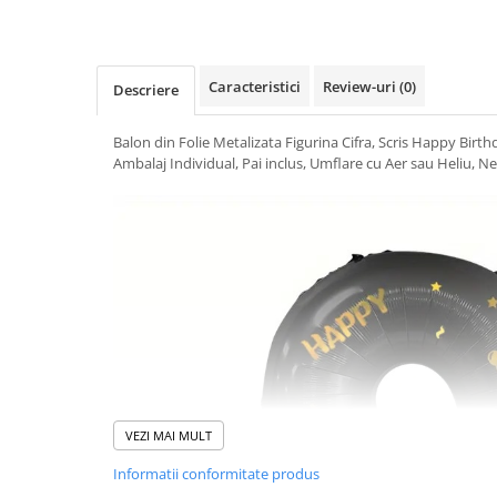
Uscatoare si Standere Haine
Articole pentru Gradina si Bricolaj
Articole pentru Iluminat
Caracteristici
Review-uri
(0)
Descriere
Corpuri de iluminat
Lampi de veghe
Balon din Folie Metalizata Figurina Cifra, Scris Happy Birt
Articole si, Echipamente pentru
Ambalaj Individual, Pai inclus, Umflare cu Aer sau Heliu, Ne
Transport şi Ridicat
Pelerine, Umbrele si Accesorii
Videoproiectoare
Accesorii Auto
Accesorii Auto
Kit-uri Siguranţă Auto
Suporti auto
Accesorii biciclete
VEZI MAI MULT
Ochelari de Protecţie
Informatii conformitate produs
Articole de plaja