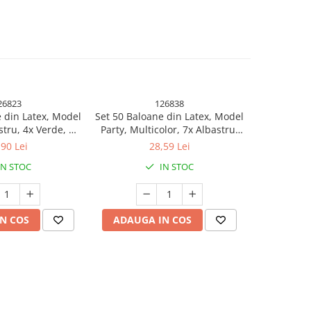
26823
126838
 din Latex, Model
Set 50 Baloane din Latex, Model
Set 25 B
stru, 4x Verde, 4x
Party, Multicolor, 7x Albastru,
Metalizata,
ben, 4x Mov, 5x
7x Verde, 7x Galben, 7x Mov, 7x
Mult
,90 Lei
28,59 Lei
, 23 cm, 1.4 g
Portocaliu, 7x Roz, 8x Rosu, 23
IN STOC
IN STOC
cm, 1.4 g
N COS
ADAUGA IN COS
ADAUG