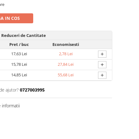
are
A IN COS
Reduceri de Cantitate
Pret
/ buc
Economisesti
+
17,63 Lei
2,78 Lei
+
15,78 Lei
27,84 Lei
+
14,85 Lei
55,68 Lei
de ajutor?
0727003995
informatii