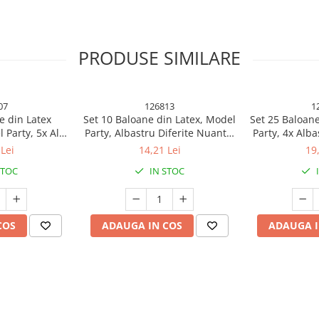
PRODUSE SIMILARE
07
126813
1
e din Latex
Set 10 Baloane din Latex, Model
Set 25 Baloane
 Party, 5x Alb,
Party, Albastru Diferite Nuante,
Party, 4x Alba
 cm, 2.2 g
30 cm, 2.8 g
Rosu, 4x Gal
Lei
14,21 Lei
19
Portocaliu
STOC
IN STOC
 pentru fiecare ocazie!
COS
ADAUGA IN COS
ADAUGA I
tru a aduce un plus de magie și
lvire, baby shower sau gender
 aceste baloane sunt esențiale
 aluminiu, baloanele sunt durabile