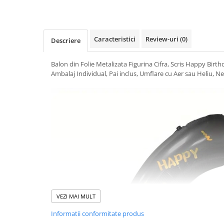
Uscatoare si Standere Haine
Articole pentru Gradina si Bricolaj
Articole pentru Iluminat
Caracteristici
Review-uri
(0)
Descriere
Corpuri de iluminat
Lampi de veghe
Balon din Folie Metalizata Figurina Cifra, Scris Happy Birt
Articole si, Echipamente pentru
Ambalaj Individual, Pai inclus, Umflare cu Aer sau Heliu, Ne
Transport şi Ridicat
Pelerine, Umbrele si Accesorii
Videoproiectoare
Accesorii Auto
Accesorii Auto
Kit-uri Siguranţă Auto
Suporti auto
Accesorii biciclete
VEZI MAI MULT
Ochelari de Protecţie
Informatii conformitate produs
Articole de plaja