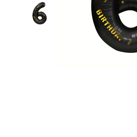
Pahare, Sticle si Cani
Ustensile pentru Bucătărie
Ustensile pentru Bucătărie
Veselă pentru Masă
Articole pentru Casa si Curatenie
Accesorii Ingrijire Casa
Cutii depozitare
Diverse Casa
Incalzire si climatizare
Lumanari
Maturi, Perii, Mopuri si Galeti
Perne Voiaj, Paturi si Textile
Produse ingrijire incaltaminte
Radiatoare si Seminee electrice
Steaguri
Tapet 3D Autoadeziv
Umidificatoare