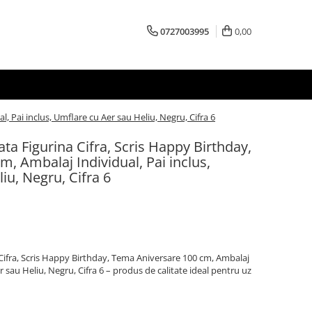
0727003995
0,00
, Pai inclus, Umflare cu Aer sau Heliu, Negru, Cifra 6
ata Figurina Cifra, Scris Happy Birthday,
, Ambalaj Individual, Pai inclus,
iu, Negru, Cifra 6
 Cifra, Scris Happy Birthday, Tema Aniversare 100 cm, Ambalaj
r sau Heliu, Negru, Cifra 6 – produs de calitate ideal pentru uz