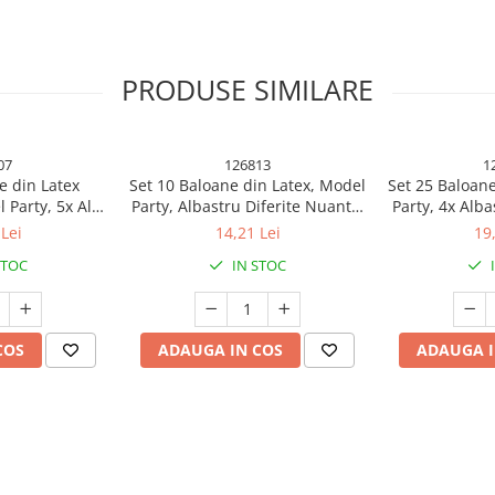
PRODUSE SIMILARE
07
126813
1
e din Latex
Set 10 Baloane din Latex, Model
Set 25 Baloane
 Party, 5x Alb,
Party, Albastru Diferite Nuante,
Party, 4x Alba
 cm, 2.2 g
30 cm, 2.8 g
Rosu, 4x Gal
Lei
14,21 Lei
19
Portocaliu
STOC
IN STOC
 pentru fiecare ocazie!
COS
ADAUGA IN COS
ADAUGA I
tru a aduce un plus de magie și
lvire, baby shower sau gender
 aceste baloane sunt esențiale
 aluminiu, baloanele sunt durabile