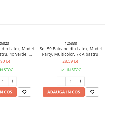
26823
126838
 din Latex, Model
Set 50 Baloane din Latex, Model
Set 25 B
stru, 4x Verde, 4x
Party, Multicolor, 7x Albastru,
Metalizata,
ben, 4x Mov, 5x
7x Verde, 7x Galben, 7x Mov, 7x
Mult
,90 Lei
28,59 Lei
, 23 cm, 1.4 g
Portocaliu, 7x Roz, 8x Rosu, 23
IN STOC
IN STOC
cm, 1.4 g
N COS
ADAUGA IN COS
ADAUG