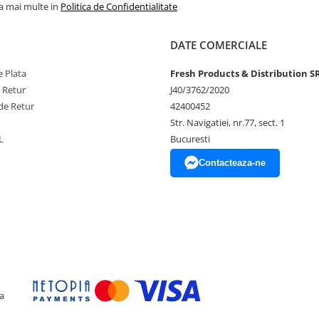
ferindu-ți flexibilitatea de a le
la mai multe in
Politica de Confidentialitate
ent pentru o umflare ușoara, astfel
DATE COMERCIALE
 Plata
Fresh Products & Distribution S
e Retur
J40/3762/2020
de Retur
42400452
Str. Navigatiei, nr.77, sect. 1
ului
L
Bucuresti
Contacteaza-ne
unerea directa la soare, aer
 experiența speciala, plina de
a