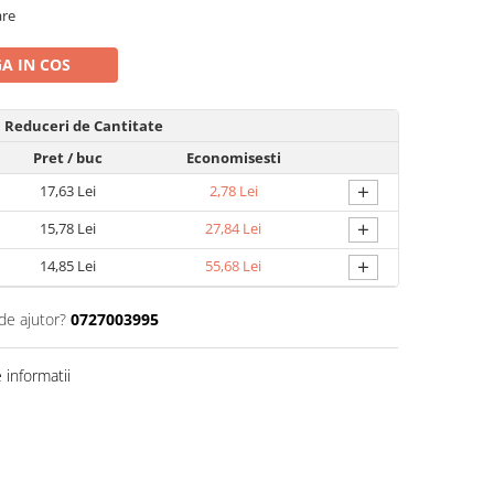
are
A IN COS
Reduceri de Cantitate
Pret
/ buc
Economisesti
+
17,63 Lei
2,78 Lei
+
15,78 Lei
27,84 Lei
+
14,85 Lei
55,68 Lei
de ajutor?
0727003995
informatii