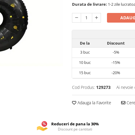
Durata de livrare:
1-2 zile lucrato
ADAUG
De la
Discount
3
buc
-5%
10
buc
-15%
15
buc
-20%
Cod Produs:
129273
Ai nevoie 
Adauga la Favorite
Cere 
Reduceri de pana la 30%
Discount pe cantitati