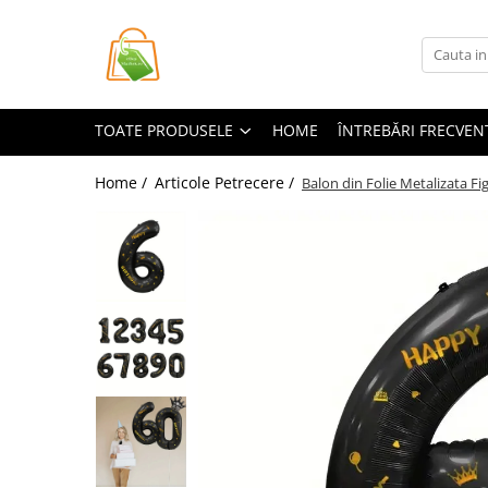
Toate Produsele
Casa si Bricolaj
TOATE PRODUSELE
HOME
ÎNTREBĂRI FRECVEN
Accesorii Birou si Consumabile
Articole pentru Animale
Home /
Articole Petrecere /
Balon din Folie Metalizata Fi
Articole pentru baie
Articole pentru Bucatarie
Accesorii Bucătărie
Dozatoare Condimente
Forme cuburi de gheata
Genti Termoizolante Mancare
Organizatoare si Depozitare
Bucatarie
Organizatoare si Depozitare
Bucatarie