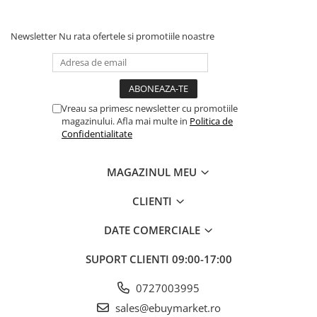
Instrucțiuni de utilizare:
Newsletter
Nu rata ofertele si promotiile noastre
Balonul se livreaza neumflat.
Setul contine un pai transparent pentru umflare balonului
Poate fi umflat cu aer sau heliu.
Vreau sa primesc newsletter cu promotiile
magazinului. Afla mai multe in
Politica de
Confidentialitate
Pentru a prelungi durata de viața a balonului, evita expunerea
directa la soare, aer condiționat, ger sau alte condiții extreme.
MAGAZINUL MEU
Alege baloanele pentru a transforma orice eveniment într-o
CLIENTI
experiența speciala, plina de culoare și eleganța!
DATE COMERCIALE
SUPORT CLIENTI
09:00-17:00
0727003995
sales@ebuymarket.ro