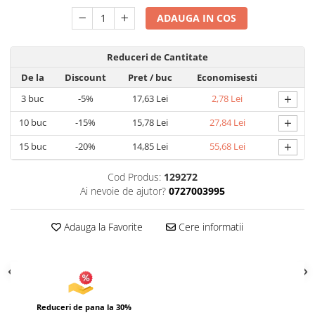
Articole pentru Iluminat
ADAUGA IN COS
Corpuri de iluminat
Reduceri de Cantitate
Lampi de veghe
Articole si, Echipamente pentru
De la
Discount
Pret
/ buc
Economisesti
Transport şi Ridicat
+
3
buc
-5%
17,63 Lei
2,78 Lei
Pelerine, Umbrele si Accesorii
+
10
buc
-15%
15,78 Lei
27,84 Lei
Videoproiectoare
+
15
buc
-20%
14,85 Lei
55,68 Lei
Cod Produs:
129272
Ai nevoie de ajutor?
0727003995
Adauga la Favorite
Cere informatii
Reduceri de pana la 30%