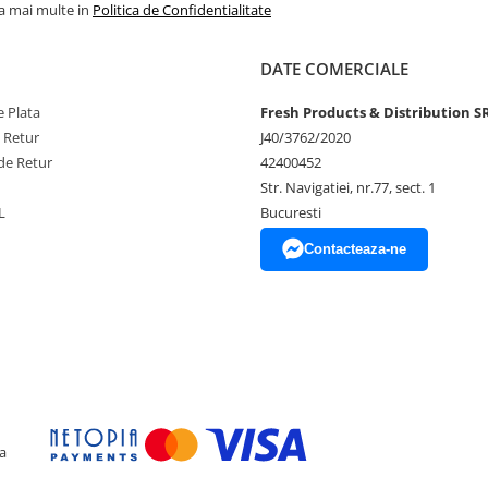
ferindu-ți flexibilitatea de a le
la mai multe in
Politica de Confidentialitate
ent pentru o umflare ușoara, astfel
DATE COMERCIALE
 Plata
Fresh Products & Distribution S
e Retur
J40/3762/2020
de Retur
42400452
Str. Navigatiei, nr.77, sect. 1
ului
L
Bucuresti
Contacteaza-ne
unerea directa la soare, aer
 experiența speciala, plina de
a