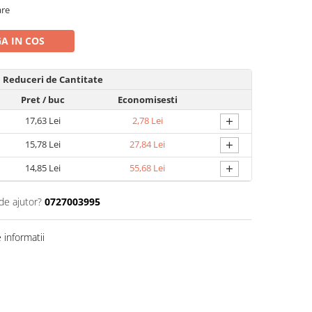
are
A IN COS
Reduceri de Cantitate
Pret
/ buc
Economisesti
+
17,63 Lei
2,78 Lei
+
15,78 Lei
27,84 Lei
+
14,85 Lei
55,68 Lei
de ajutor?
0727003995
informatii