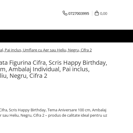
0727003995
0,00
, Pai inclus, Umflare cu Aer sau Heliu, Negru, Cifra 2
ata Figurina Cifra, Scris Happy Birthday,
, Ambalaj Individual, Pai inclus,
iu, Negru, Cifra 2
 Cifra, Scris Happy Birthday, Tema Aniversare 100 cm, Ambalaj
r sau Heliu, Negru, Cifra 2 – produs de calitate ideal pentru uz