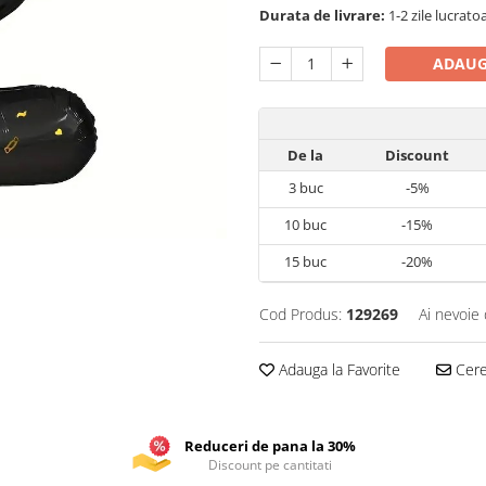
Durata de livrare:
1-2 zile lucrato
ADAUG
De la
Discount
3
buc
-5%
10
buc
-15%
15
buc
-20%
Cod Produs:
129269
Ai nevoie 
Adauga la Favorite
Cere 
Reduceri de pana la 30%
Discount pe cantitati