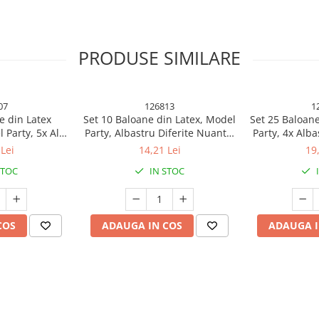
PRODUSE SIMILARE
07
126813
1
e din Latex
Set 10 Baloane din Latex, Model
Set 25 Baloane
 Party, 5x Alb,
Party, Albastru Diferite Nuante,
Party, 4x Alba
 cm, 2.2 g
30 cm, 2.8 g
Rosu, 4x Gal
Lei
14,21 Lei
19
Portocaliu
STOC
IN STOC
 pentru fiecare ocazie!
COS
ADAUGA IN COS
ADAUGA I
tru a aduce un plus de magie și
lvire, baby shower sau gender
 aceste baloane sunt esențiale
 aluminiu, baloanele sunt durabile