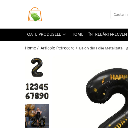
Toate Produsele
Casa si Bricolaj
TOATE PRODUSELE
HOME
ÎNTREBĂRI FRECVEN
Accesorii Birou si Consumabile
Articole pentru Animale
Home /
Articole Petrecere /
Balon din Folie Metalizata Fi
Articole pentru baie
Articole pentru Bucatarie
Accesorii Bucătărie
Dozatoare Condimente
Forme cuburi de gheata
Genti Termoizolante Mancare
Organizatoare si Depozitare
Bucatarie
Organizatoare si Depozitare
Bucatarie