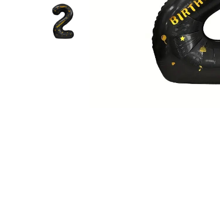
Pahare, Sticle si Cani
Ustensile pentru Bucătărie
Ustensile pentru Bucătărie
Veselă pentru Masă
Articole pentru Casa si Curatenie
Accesorii Ingrijire Casa
Cutii depozitare
Diverse Casa
Incalzire si climatizare
Lumanari
Maturi, Perii, Mopuri si Galeti
Perne Voiaj, Paturi si Textile
Produse ingrijire incaltaminte
Radiatoare si Seminee electrice
Steaguri
Tapet 3D Autoadeziv
Umidificatoare