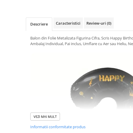
Uscatoare si Standere Haine
Articole pentru Gradina si Bricolaj
Articole pentru Iluminat
Caracteristici
Review-uri
(0)
Descriere
Corpuri de iluminat
Lampi de veghe
Balon din Folie Metalizata Figurina Cifra, Scris Happy Birt
Articole si, Echipamente pentru
Ambalaj Individual, Pai inclus, Umflare cu Aer sau Heliu, Ne
Transport şi Ridicat
Pelerine, Umbrele si Accesorii
Videoproiectoare
Accesorii Auto
Accesorii Auto
Kit-uri Siguranţă Auto
Suporti auto
Accesorii biciclete
VEZI MAI MULT
Ochelari de Protecţie
Informatii conformitate produs
Articole de plaja