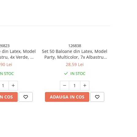
26823
126838
 din Latex, Model
Set 50 Baloane din Latex, Model
Set 25 B
stru, 4x Verde, 4x
Party, Multicolor, 7x Albastru,
Metalizata,
ben, 4x Mov, 5x
7x Verde, 7x Galben, 7x Mov, 7x
Mult
,90 Lei
28,59 Lei
, 23 cm, 1.4 g
Portocaliu, 7x Roz, 8x Rosu, 23
IN STOC
IN STOC
cm, 1.4 g
N COS
ADAUGA IN COS
ADAUG