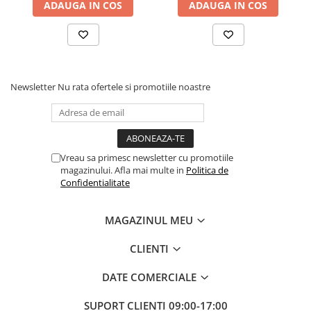
ADAUGA IN COS
ADAUGA IN COS
diverse decoruri. Setul include și un pai transparent pentru o
umflare ușoara, astfel încât sa poți pregati rapid spațiul pentru
petrecere.
Instrucțiuni de utilizare:
Newsletter
Nu rata ofertele si promotiile noastre
Balonul se livreaza neumflat.
Setul contine un pai transparent pentru umflare balonului
Poate fi umflat cu aer sau heliu.
Vreau sa primesc newsletter cu promotiile
magazinului. Afla mai multe in
Politica de
Confidentialitate
Pentru a prelungi durata de viața a balonului, evita expunerea
directa la soare, aer condiționat, ger sau alte condiții extreme.
MAGAZINUL MEU
Alege baloanele pentru a transforma orice eveniment într-o
CLIENTI
experiența speciala, plina de culoare și eleganța!
DATE COMERCIALE
SUPORT CLIENTI
09:00-17:00