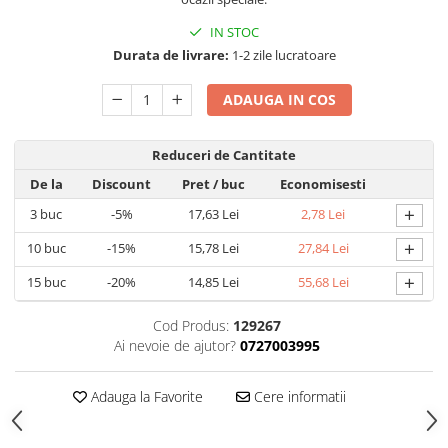
Articole pentru Gradina si Bricolaj
IN STOC
Articole pentru Iluminat
Durata de livrare:
1-2 zile lucratoare
Corpuri de iluminat
ADAUGA IN COS
Lampi de veghe
Articole si, Echipamente pentru
Transport şi Ridicat
Reduceri de Cantitate
De la
Discount
Pret
/ buc
Economisesti
Pelerine, Umbrele si Accesorii
+
3
buc
-5%
17,63 Lei
2,78 Lei
Videoproiectoare
+
10
buc
-15%
15,78 Lei
27,84 Lei
+
15
buc
-20%
14,85 Lei
55,68 Lei
Cod Produs:
129267
Ai nevoie de ajutor?
0727003995
Adauga la Favorite
Cere informatii