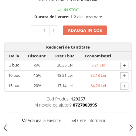
Articole pentru Gradina si Bricolaj
IN STOC
Articole pentru Iluminat
Durata de livrare:
1-2 zile lucratoare
Corpuri de iluminat
ADAUGA IN COS
Lampi de veghe
Articole si, Echipamente pentru
Transport şi Ridicat
Reduceri de Cantitate
De la
Discount
Pret
/ buc
Economisesti
Pelerine, Umbrele si Accesorii
+
3
buc
-5%
20,35 Lei
3,21 Lei
Videoproiectoare
+
10
buc
-15%
18,21 Lei
32,13 Lei
+
15
buc
-20%
17,14 Lei
64,26 Lei
Cod Produs:
129257
Ai nevoie de ajutor?
0727003995
Adauga la Favorite
Cere informatii