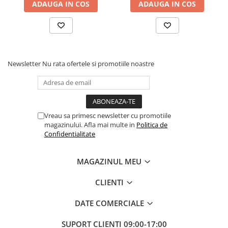
ADAUGA IN COS
ADAUGA IN COS
diverse decoruri. Setul include și un pai transparent pentru o
umflare ușoara, astfel încât sa poți pregati rapid spațiul pentru
petrecere.
Instrucțiuni de utilizare:
Newsletter
Nu rata ofertele si promotiile noastre
Balonul se livreaza neumflat.
Setul contine un pai transparent pentru umflare balonului
Poate fi umflat cu aer sau heliu.
Vreau sa primesc newsletter cu promotiile
magazinului. Afla mai multe in
Politica de
Confidentialitate
Pentru a prelungi durata de viața a balonului, evita expunerea
directa la soare, aer condiționat, ger sau alte condiții extreme.
MAGAZINUL MEU
Alege baloanele pentru a transforma orice eveniment într-o
CLIENTI
experiența speciala, plina de culoare și eleganța!
DATE COMERCIALE
SUPORT CLIENTI
09:00-17:00