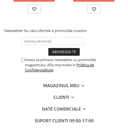
diverse decoruri. Setul include și un pai transparent pentru o
umflare ușoara, astfel încât sa poți pregati rapid spațiul pentru
petrecere.
Instrucțiuni de utilizare:
Newsletter
Nu rata ofertele si promotiile noastre
Balonul se livreaza neumflat.
Setul contine un pai transparent pentru umflare balonului
Poate fi umflat cu aer sau heliu.
Vreau sa primesc newsletter cu promotiile
magazinului. Afla mai multe in
Politica de
Confidentialitate
Pentru a prelungi durata de viața a balonului, evita expunerea
directa la soare, aer condiționat, ger sau alte condiții extreme.
MAGAZINUL MEU
Alege baloanele pentru a transforma orice eveniment într-o
CLIENTI
experiența speciala, plina de culoare și eleganța!
INSTRUCTIUNI
DATE COMERCIALE
- Intindeti balonul si introduceti betisorul din pachet in supapa
din partea de jos a balonului;
SUPORT CLIENTI
09:00-17:00
- Umflati balonul sufland in betisor. Evitati umflarea excesiva