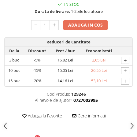
IN STOC
Articole pentru Gradina si Bricolaj
Durata de livrare:
1-2 zile lucratoare
Articole pentru Iluminat
ADAUGA IN COS
Corpuri de iluminat
Lampi de veghe
Articole si, Echipamente pentru
Reduceri de Cantitate
Transport şi Ridicat
De la
Discount
Pret
/ buc
Economisesti
Pelerine, Umbrele si Accesorii
+
3
buc
-5%
16,82 Lei
2,65 Lei
Videoproiectoare
+
10
buc
-15%
15,05 Lei
26,55 Lei
+
15
buc
-20%
14,16 Lei
53,10 Lei
Cod Produs:
129246
Ai nevoie de ajutor?
0727003995
Adauga la Favorite
Cere informatii