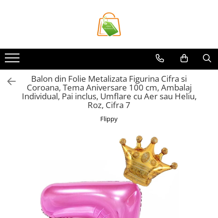
Toate Produsele
Casa si Bricolaj
Accesorii Birou si Consumabile
Balon din Folie Metalizata Figurina Cifra si
Articole pentru Animale
Coroana, Tema Aniversare 100 cm, Ambalaj
Articole pentru baie
Individual, Pai inclus, Umflare cu Aer sau Heliu,
Roz, Cifra 7
Articole pentru Bucatarie
Flippy
Accesorii Bucătărie
Dozatoare Condimente
Forme cuburi de gheata
Genti Termoizolante Mancare
Organizatoare si Depozitare
Bucatarie
Organizatoare si Depozitare
Bucatarie