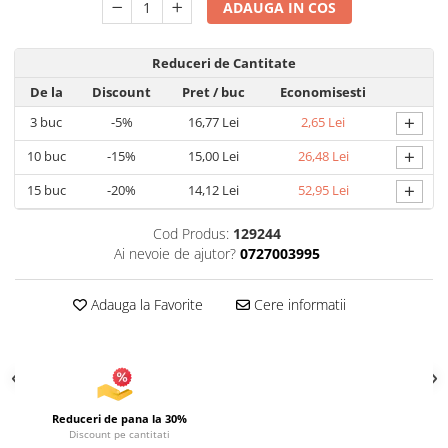
Uscatoare si Standere Haine
ADAUGA IN COS
Articole pentru Gradina si Bricolaj
Articole pentru Iluminat
Reduceri de Cantitate
Corpuri de iluminat
De la
Discount
Pret
/ buc
Economisesti
Lampi de veghe
+
3
buc
-5%
16,77 Lei
2,65 Lei
Articole si, Echipamente pentru
+
10
buc
-15%
15,00 Lei
26,48 Lei
Transport şi Ridicat
+
15
buc
-20%
14,12 Lei
52,95 Lei
Pelerine, Umbrele si Accesorii
Videoproiectoare
Cod Produs:
129244
Ai nevoie de ajutor?
0727003995
Accesorii Auto
Accesorii Auto
Adauga la Favorite
Cere informatii
Kit-uri Siguranţă Auto
Suporti auto
Accesorii biciclete
Ochelari de Protecţie
Reduceri de pana la 30%
Articole de plaja
Discount pe cantitati