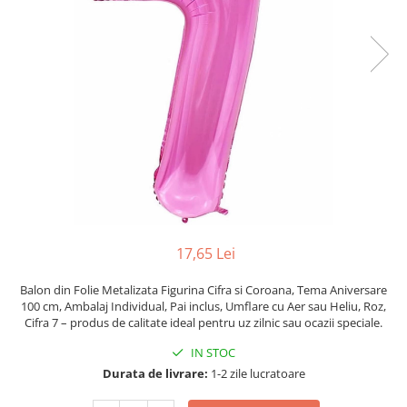
Pahare, Sticle si Cani
Ustensile pentru Bucătărie
Ustensile pentru Bucătărie
Veselă pentru Masă
Articole pentru Casa si Curatenie
Accesorii Ingrijire Casa
Cutii depozitare
Diverse Casa
Incalzire si climatizare
Lumanari
Maturi, Perii, Mopuri si Galeti
17,65 Lei
Perne Voiaj, Paturi si Textile
Balon din Folie Metalizata Figurina Cifra si Coroana, Tema Aniversare
Produse ingrijire incaltaminte
100 cm, Ambalaj Individual, Pai inclus, Umflare cu Aer sau Heliu, Roz,
Radiatoare si Seminee electrice
Cifra 7 – produs de calitate ideal pentru uz zilnic sau ocazii speciale.
Steaguri
IN STOC
Tapet 3D Autoadeziv
Durata de livrare:
1-2 zile lucratoare
Umidificatoare