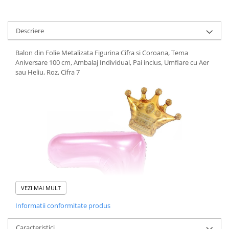
Pistoale cu apa
Articole pentru Copii
Descriere
Articole Diverse copii
Articole diverse pentru copii
Balon din Folie Metalizata Figurina Cifra si Coroana, Tema
Aniversare 100 cm, Ambalaj Individual, Pai inclus, Umflare cu Aer
Covorase de joaca
sau Heliu, Roz, Cifra 7
Genti, Portofele, Penare
Ingrijire Unghii
Jucarii Creative
Jucarii pentru copii
Jucarii si Jocuri
Jucarii si Jocuri
Markere si Set Desen
VEZI MAI MULT
Markere si Set Desen
Informatii conformitate produs
Scaune de masa bebe
Articole Petrecere
Caracteristici