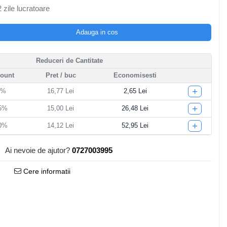
 zile lucratoare
Adauga in cos
Reduceri de Cantitate
count
Pret
/ buc
Economisesti
+
5%
16,77 Lei
2,65 Lei
+
15%
15,00 Lei
26,48 Lei
+
20%
14,12 Lei
52,95 Lei
Ai nevoie de ajutor?
0727003995
Cere informatii