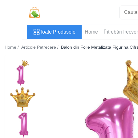
Toate Produsele
Toate Produsele
Home
Întrebări frecve
Casa si Bricolaj
Accesorii Birou si Consumabile
Home /
Articole Petrecere /
Balon din Folie Metalizata Figurina Cif
Articole pentru Animale
Articole pentru baie
Articole pentru Bucatarie
Accesorii Bucătărie
Dozatoare Condimente
Forme cuburi de gheata
Genti Termoizolante Mancare
Organizatoare si Depozitare
Bucatarie
Organizatoare si Depozitare
Bucatarie