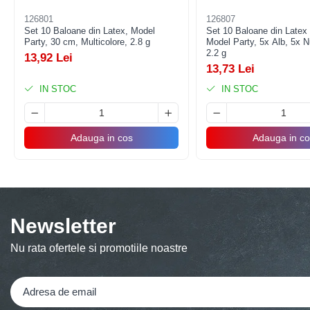
Accesorii Baloane
126801
126807
Set 10 Baloane din Latex, Model
Set 10 Baloane din Latex 
Accesorii Petrecere
Party, 30 cm, Multicolore, 2.8 g
Model Party, 5x Alb, 5x 
2.2 g
Articole Petrecere
13,92 Lei
13,73 Lei
Articole Servire Masa
IN STOC
IN STOC
Baloane Folie
Baloane Coronita
Adauga in cos
Adauga in co
Baloane cu Suport
Baloane Tip Bratara
Cifre
Figurine si Baloane 3D
Litere
Newsletter
Seturi Baloane Folie
Tematica Fata/Baiat
Nu rata ofertele si promotiile noastre
Baloane Latex
Baloane si Accesorii Absolvire
Baloane si Accesorii Halloween