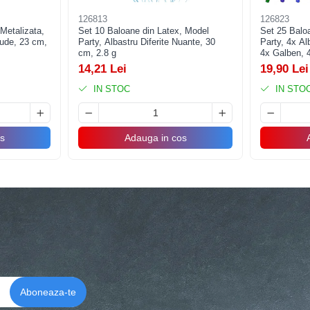
126813
126823
Metalizata,
Set 10 Baloane din Latex, Model
Set 25 Balo
Nude, 23 cm,
Party, Albastru Diferite Nuante, 30
Party, 4x Al
cm, 2.8 g
4x Galben, 4
cm, 1.4 g
14,21 Lei
19,90 Lei
IN STOC
IN STO
s
Adauga in cos