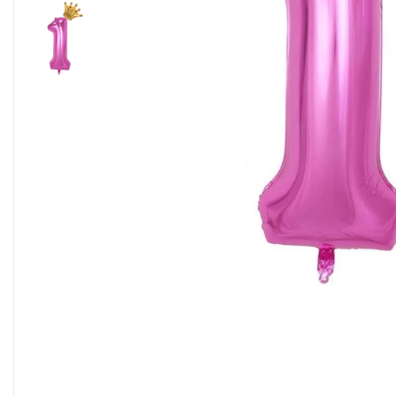
Pahare, Sticle si Cani
Ustensile pentru Bucătărie
Ustensile pentru Bucătărie
Veselă pentru Masă
Articole pentru Casa si Curatenie
Accesorii Ingrijire Casa
Cutii depozitare
Diverse Casa
Incalzire si climatizare
Lumanari
Maturi, Perii, Mopuri si Galeti
Perne Voiaj, Paturi si Textile
Produse ingrijire incaltaminte
Radiatoare si Seminee electrice
Steaguri
Tapet 3D Autoadeziv
Umidificatoare