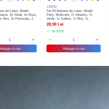
126838
ane din Latex, Model
Set 50 Baloane din Latex, Model
bastru, 4x Verde, 4x Rosu,
Party, Multicolor, 7x Albastru, 7x
x Mov, 5x Portocaliu, 23
Verde, 7x Galben, 7x Mov, 7x
Portocaliu, 7x Roz, 8x Rosu, 23 cm,
28,59 Lei
1.4 g
C
IN STOC
Adauga in cos
Adauga in cos