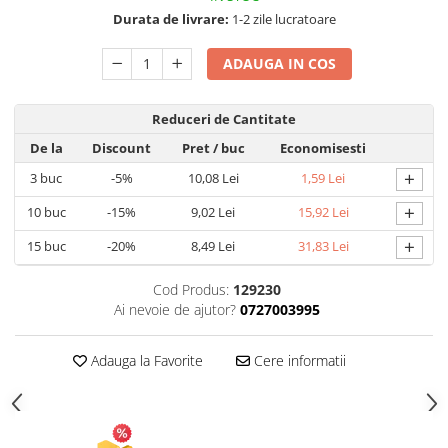
Durata de livrare:
1-2 zile lucratoare
Articole pentru Gradina si Bricolaj
Articole pentru Iluminat
ADAUGA IN COS
Corpuri de iluminat
Lampi de veghe
Reduceri de Cantitate
Articole si, Echipamente pentru
De la
Discount
Pret
/ buc
Economisesti
Transport şi Ridicat
+
3
buc
-5%
10,08 Lei
1,59 Lei
Pelerine, Umbrele si Accesorii
+
10
buc
-15%
9,02 Lei
15,92 Lei
Videoproiectoare
+
15
buc
-20%
8,49 Lei
31,83 Lei
Cod Produs:
129230
Ai nevoie de ajutor?
0727003995
Adauga la Favorite
Cere informatii