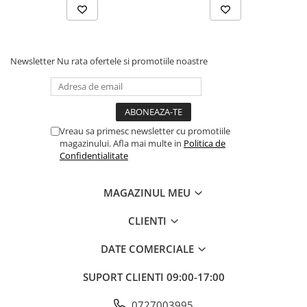
INSTRUCTIUNI
- Intindeti balonul si introduceti betisorul din pachet in supapa
din partea de jos a balonului;
- Umflati balonul sufland in betisor. Evitati umflarea excesiva
Newsletter
Nu rata ofertele si promotiile noastre
pentru a nu risca spargerea;
- Scoateti betisorul si acoperiti supapa unind cele doua parti
lateral
- Baloanele se pot desumfla introducand paiul cu care s-au
umplat si presand incet sa iasa aerul.
Vreau sa primesc newsletter cu promotiile
magazinului. Afla mai multe in
Politica de
Confidentialitate
MAGAZINUL MEU
CLIENTI
DATE COMERCIALE
SUPORT CLIENTI
09:00-17:00
0727003995