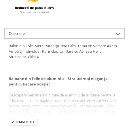
Reduceri de pana la 30%
Discount pe cantitati
Descriere
Balon din Folie Metalizata Figurina Cifra, Tema Aniversare 40 cm,
Ambalaj Individual, Pai inclus, Umflare cu Aer sau Heliu,
Multicolor, Cifra 4
Baloane din folie de aluminiu – Stralucire și eleganța
pentru fiecare ocazie!
Descopera baloanele din folie de aluminiu de la ideale pentru a
aduce un plus de magie și culoare la orice petrecere, aniversare,
nunta, botez, absolvire, baby shower sau gender reveal! Cu un
design clasic și disponibile în forme variate, aceste baloane sunt
esențiale pentru a crea o atmosfera de neuitat.
VEZI MAI MULT
Fabricate dintr-un material de calitate superioara, folia de