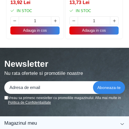
13,92 Lei
13,73 Lei
Instrucțiuni de utilizare:
IN STOC
IN STOC
Balonul se livreaza neumflat.
Adauga in cos
Adauga in cos
Setul contine un pai transparent pentru umflare
balonului
Poate fi umflat cu aer sau heliu.
Newsletter
Pentru a prelungi durata de viața a balonului, evita
expunerea directa la soare, aer condiționat, ger sau
Nu rata ofertele si promotiile noastre
alte condiții extreme.
Alege baloanele pentru a transforma orice eveniment într-o
Vreau sa primesc newsletter cu promotiile magazinului. Afla mai multe in
experiența speciala, plina de culoare și eleganța!
Politica de Confidentialitate
Magazinul meu