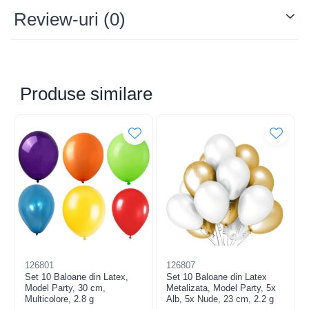
Review-uri
(0)
Baloane din folie de aluminiu – Stralucire și eleganța
Produse similare
pentru fiecare ocazie!
Descopera baloanele din folie de aluminiu de la ideale
pentru a aduce un plus de magie și culoare la orice
petrecere, aniversare, nunta, botez, absolvire, baby shower
sau gender reveal! Cu un design clasic și disponibile în
forme variate, aceste baloane sunt esențiale pentru a crea
o atmosfera de neuitat.
Fabricate dintr-un material de calitate superioara, folia de
aluminiu, baloanele sunt durabile și rezistente. Ele pot fi
umflate atât cu aer, cât și cu heliu, oferindu-ți flexibilitatea de
a le folosi în diverse decoruri. Setul include și un pai
126801
126807
transparent pentru o umflare ușoara, astfel încât sa poți
Set 10 Baloane din Latex,
Set 10 Baloane din Latex
Model Party, 30 cm,
Metalizata, Model Party, 5x
pregati rapid spațiul pentru petrecere.
Multicolore, 2.8 g
Alb, 5x Nude, 23 cm, 2.2 g