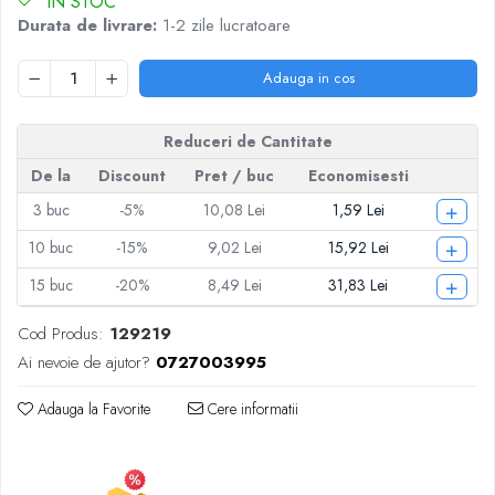
IN STOC
Articole pentru Iluminat
Durata de livrare:
1-2 zile lucratoare
Corpuri de iluminat
Lampi de veghe
Adauga in cos
Articole si, Echipamente pentru
Transport şi Ridicat
Reduceri de Cantitate
Pelerine, Umbrele si Accesorii
De la
Discount
Pret
/ buc
Economisesti
Videoproiectoare
+
3
buc
-5%
10,08 Lei
1,59 Lei
+
10
buc
-15%
9,02 Lei
15,92 Lei
+
15
buc
-20%
8,49 Lei
31,83 Lei
Cod Produs:
129219
Ai nevoie de ajutor?
0727003995
Adauga la Favorite
Cere informatii