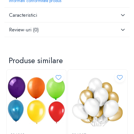
Informatii conformitate produs
Caracteristici
Review-uri
(0)
Produse similare
Baloane din folie de aluminiu – Stralucire și eleganța
pentru fiecare ocazie!
Descopera baloanele din folie de aluminiu de la ideale
pentru a aduce un plus de magie și culoare la orice
petrecere, aniversare, nunta, botez, absolvire, baby shower
sau gender reveal! Cu un design clasic și disponibile în
forme variate, aceste baloane sunt esențiale pentru a crea o
atmosfera de neuitat.
Fabricate dintr-un material de calitate superioara, folia de
aluminiu, baloanele sunt durabile și rezistente. Ele pot fi