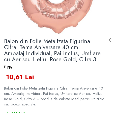
Veselă pentru Masă
Kendama Rubber Grip V3 Cupe
Baloane Latex
Iluminat Festiv
Mari
Articole pentru Casa si Curatenie
Baloane si Accesorii Absolvire
Instalatii de Craciun
Kendama Silken V3 King Size
Accesorii Ingrijire Casa
Baloane si Accesorii Halloween
Liniar / Sir
Cutii depozitare
Kendama Super Sticky V2 Cupe
Banda adeziva
Mari
Ornamente Brad
Diverse Casa
Confetti
Incalzire si climatizare
Suport Decorativ Lumanare
Balon din Folie Metalizata Figurina
Costume si Deghizare
Lumanari
Cifra, Tema Aniversare 40 cm,
Maturi, Perii, Mopuri si Galeti
Fete Masa si Perdele Franjurate
Ambalaj Individual, Pai inclus, Umflare
Perne Voiaj, Paturi si Textile
cu Aer sau Heliu, Rose Gold, Cifra 3
Lumanari si Toppere
Produse Curatenie
Pompe Baloane
Flippy
Produse ingrijire incaltaminte
Seturi si Arcade Baloane
10,61 Lei
Radiatoare si Seminee electrice
Tematica Nunta
Steaguri
Balon din Folie Metalizata Figurina Cifra, Tema Aniversare 40
Tapet 3D Autoadeziv
cm, Ambalaj Individual, Pai inclus, Umflare cu Aer sau Heliu,
Umidificatoare
Rose Gold, Cifra 3 – produs de calitate ideal pentru uz zilnic
Uscatoare si Standere Haine
sau ocazii speciale.
Articole pentru Gradina si Bricolaj