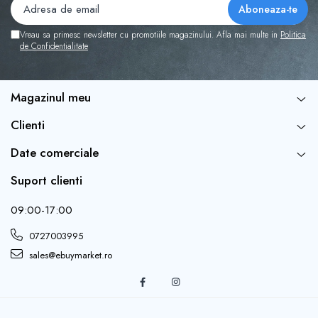
Vreau sa primesc newsletter cu promotiile magazinului. Afla mai multe in
Politica
de Confidentialitate
Magazinul meu
Clienti
Date comerciale
Suport clienti
09:00-17:00
0727003995
sales@ebuymarket.ro
INSTRUCTIUNI