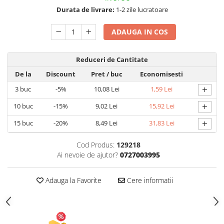
Durata de livrare:
1-2 zile lucratoare
Articole pentru Gradina si Bricolaj
Articole pentru Iluminat
ADAUGA IN COS
Corpuri de iluminat
Lampi de veghe
Reduceri de Cantitate
Articole si, Echipamente pentru
De la
Discount
Pret
/ buc
Economisesti
Transport şi Ridicat
+
3
buc
-5%
10,08 Lei
1,59 Lei
Pelerine, Umbrele si Accesorii
+
10
buc
-15%
9,02 Lei
15,92 Lei
Videoproiectoare
+
15
buc
-20%
8,49 Lei
31,83 Lei
Cod Produs:
129218
Ai nevoie de ajutor?
0727003995
Adauga la Favorite
Cere informatii