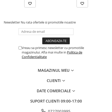
umflare ușoara, astfel încât sa poți pregati rapid spațiul pentru
petrecere.
Instrucțiuni de utilizare:
Newsletter
Nu rata ofertele si promotiile noastre
Balonul se livreaza neumflat.
Setul contine un pai transparent pentru umflare balonului
Poate fi umflat cu aer sau heliu.
Vreau sa primesc newsletter cu promotiile
magazinului. Afla mai multe in
Politica de
Confidentialitate
Pentru a prelungi durata de viața a balonului, evita expunerea
directa la soare, aer condiționat, ger sau alte condiții extreme.
MAGAZINUL MEU
Alege baloanele pentru a transforma orice eveniment într-o
CLIENTI
experiența speciala, plina de culoare și eleganța!
DATE COMERCIALE
SUPORT CLIENTI
09:00-17:00
0727003995