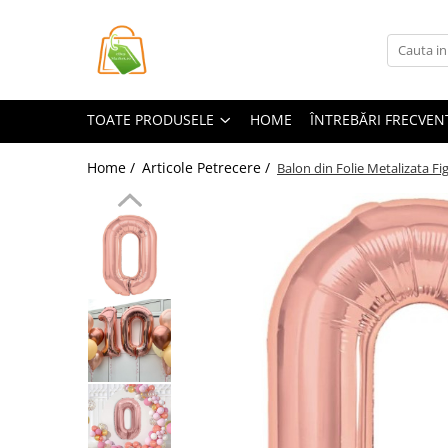
Toate Produsele
Casa si Bricolaj
TOATE PRODUSELE
HOME
ÎNTREBĂRI FRECVEN
Accesorii Birou si Consumabile
Articole pentru Animale
Home /
Articole Petrecere /
Balon din Folie Metalizata Fi
Articole pentru baie
Articole pentru Bucatarie
Accesorii Bucătărie
Dozatoare Condimente
Forme cuburi de gheata
Genti Termoizolante Mancare
Organizatoare si Depozitare
Bucatarie
Organizatoare si Depozitare
Bucatarie