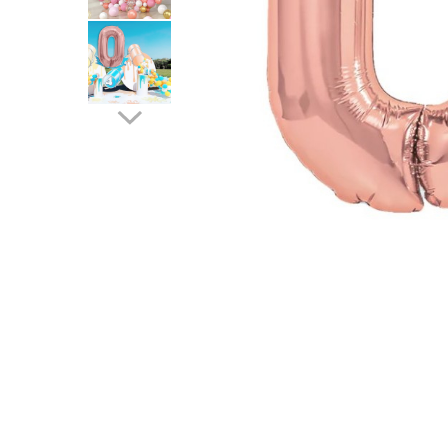
Pahare, Sticle si Cani
Ustensile pentru Bucătărie
Ustensile pentru Bucătărie
Veselă pentru Masă
Articole pentru Casa si Curatenie
Accesorii Ingrijire Casa
Cutii depozitare
Diverse Casa
Incalzire si climatizare
Lumanari
Maturi, Perii, Mopuri si Galeti
Perne Voiaj, Paturi si Textile
Produse ingrijire incaltaminte
Radiatoare si Seminee electrice
Steaguri
Tapet 3D Autoadeziv
Umidificatoare