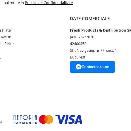
ferindu-ți flexibilitatea de a le
la mai multe in
Politica de Confidentialitate
ent pentru o umflare ușoara, astfel
DATE COMERCIALE
 Plata
Fresh Products & Distribution S
e Retur
J40/3762/2020
de Retur
42400452
Str. Navigatiei, nr.77, sect. 1
ului
L
Bucuresti
Contacteaza-ne
unerea directa la soare, aer
 experiența speciala, plina de
a