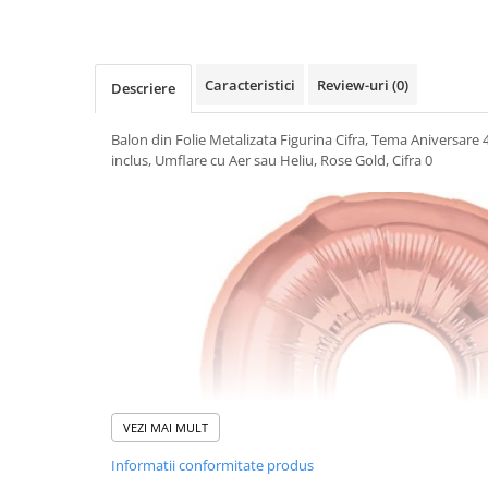
Uscatoare si Standere Haine
Articole pentru Gradina si Bricolaj
Articole pentru Iluminat
Caracteristici
Review-uri
(0)
Descriere
Corpuri de iluminat
Lampi de veghe
Balon din Folie Metalizata Figurina Cifra, Tema Aniversare 
Articole si, Echipamente pentru
inclus, Umflare cu Aer sau Heliu, Rose Gold, Cifra 0
Transport şi Ridicat
Pelerine, Umbrele si Accesorii
Videoproiectoare
Accesorii Auto
Accesorii Auto
Kit-uri Siguranţă Auto
Suporti auto
Accesorii biciclete
VEZI MAI MULT
Ochelari de Protecţie
Informatii conformitate produs
Articole de plaja