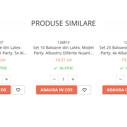
PRODUSE SIMILARE
07
126813
1
e din Latex
Set 10 Baloane din Latex, Model
Set 25 Baloane
 Party, 5x Alb,
Party, Albastru Diferite Nuante,
Party, 4x Alba
 cm, 2.2 g
30 cm, 2.8 g
Rosu, 4x Gal
Lei
14,21 Lei
19
Portocaliu
STOC
IN STOC
 pentru fiecare ocazie!
COS
ADAUGA IN COS
ADAUGA I
tru a aduce un plus de magie și
lvire, baby shower sau gender
 aceste baloane sunt esențiale
 aluminiu, baloanele sunt durabile