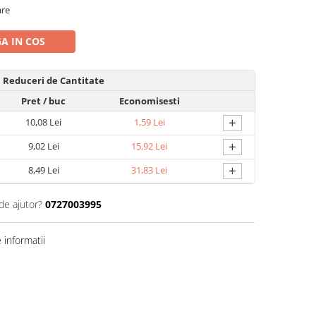
are
A IN COS
Reduceri de Cantitate
Pret
/ buc
Economisesti
+
10,08 Lei
1,59 Lei
+
9,02 Lei
15,92 Lei
+
8,49 Lei
31,83 Lei
de ajutor?
0727003995
informatii