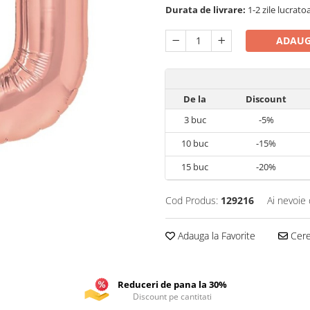
Durata de livrare:
1-2 zile lucrato
ADAUG
De la
Discount
3
buc
-5%
10
buc
-15%
15
buc
-20%
Cod Produs:
129216
Ai nevoie 
Adauga la Favorite
Cere 
Reduceri de pana la 30%
Discount pe cantitati