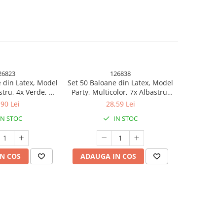
26823
126838
 din Latex, Model
Set 50 Baloane din Latex, Model
Set 25 B
stru, 4x Verde, 4x
Party, Multicolor, 7x Albastru,
Metalizata,
ben, 4x Mov, 5x
7x Verde, 7x Galben, 7x Mov, 7x
Mult
,90 Lei
28,59 Lei
, 23 cm, 1.4 g
Portocaliu, 7x Roz, 8x Rosu, 23
IN STOC
IN STOC
cm, 1.4 g
N COS
ADAUGA IN COS
ADAUG